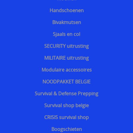
Website vbrbelgium Octrooi Technologie
Handschoenen
==================
Bivakmutsen
Terreurdreiging 2024 Wagner terreuraanslag op
Sjaals en col
NATO landen
SECURITY uitrusting
Terreurdreiging 2020
MILITAIRE uitrusting
Zelfverdediging tegen mesaanvallen
Modulaire accessoires
Terreurdreiging Nieuwjaar 2018-2019
NOODPAKKET BELGIE
Snijwerende kledij doorsnijden door hulpdiensten
Survival & Defense Prepping
Beschermende kledij voor hulpdiensten
Survival shop belgie
kogelvrije vesten te koop belgie
CRISIS survival shop
Kogelvrij - kogelwerend vest tegen TT 33 Tokarev
Boogschieten