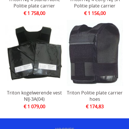
Politie plate carrier
Politie plate carrier
Sjaals en col
Herroeping
€ 1 758,00
€ 1 156,00
SECURITY uitrusting
MILITAIRE uitrusting
Modulaire accessoires
NOODPAKKET BELGIE
Survival & Defense Prepping
Survival shop belgie
CRISIS survival shop
Triton kogelwerende vest
Triton Politie plate carrier
NIJ-3A(04)
hoes
Boogschieten
€ 1 079,00
€ 174,83
Jachtkledij
Persoonlijke bescherming Afrika reizen