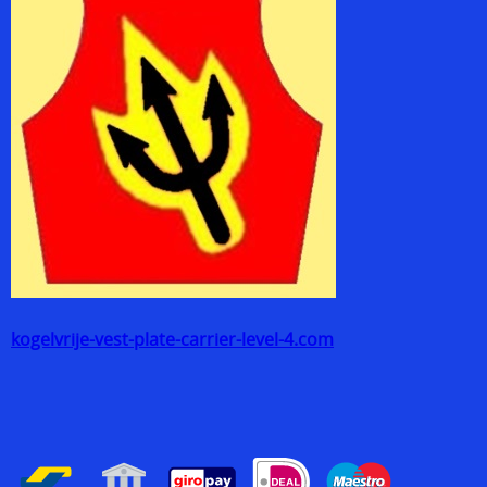
kogelvrije-vest-plate-carrier-level-4.com