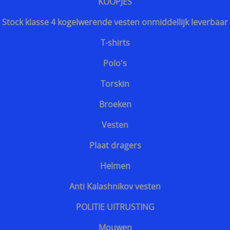
KOOPJES
Bescherming tegen slangen
Stock klasse 4 kogelwerende vesten onmiddellijk leverbaar
Voetbalsupporters
T-shirts
Buitenhoezen kogelwerende vesten
Polo's
Beschermende pakketten voor in kogel en
Torskin
steekwerend vest
Broeken
Allerlei
Vesten
Geschenkideeën
Plaat dragers
Veelgestelde vragen - FAQ - Vragen en antwoorden
Helmen
Q&A
Anti Kalashnikov vesten
MERKEN
POLITIE UITRUSTING
==================
Mouwen