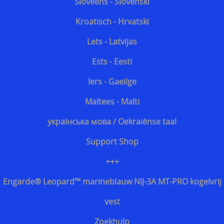
Sloveens - Slovenski
Kroatisch - Hrvatski
Lets - Latvijas
Ests - Eesti
Iers - Gaeilge
Maltees - Malti
українська мова / Oekraiënse taal
Support Shop
+++
Engarde® Leopard™ marineblauw NIJ-3A MT-PRO kogelvrij
vest
Zoekhulp