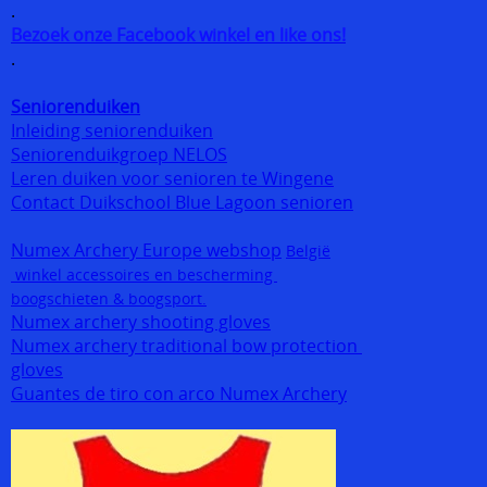
.
Bezoek onze Facebook winkel en like ons!
.
Seniorenduiken
Inleiding seniorenduiken
Seniorenduikgroep NELOS
Leren duiken voor senioren te Wingene
Contact Duikschool Blue Lagoon senioren
Numex Archery Europe webshop
België
winkel accessoires en bescherming
boogschieten & boogsport.
Numex archery shooting gloves
Numex archery traditional bow protection
gloves
Guantes de tiro con arco Numex Archery