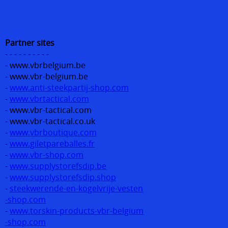
Partner sites
- - - - - - - - - -
- www.vbrbelgium.be
- www.vbr-belgium.be
-
www.anti-steekpartij-shop.com
-
www.vbrtactical.com
- www.vbr-tactical.com
- www.vbr-tactical.co.uk
-
www.vbrboutique.com
-
www.giletpareballes.fr
-
www.vbr-shop.com
-
www.supplystorefsdip.be
-
www.supplystorefsdip.shop
-
steekwerende-en-kogelvrije-vesten
-shop.com
-
www.torskin-products-vbr-belgium
-shop.com