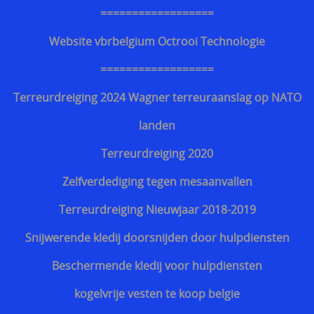
Kroatisch - Hrvatski
==================
Lets - Latvijas
Website vbrbelgium Octrooi Technologie
Ests - Eesti
==================
Iers - Gaeilge
Terreurdreiging 2024 Wagner terreuraanslag op NATO
Maltees - Malti
landen
українська мова / Oekraiënse taal
Terreurdreiging 2020
Support Shop
Zelfverdediging tegen mesaanvallen
+++
Terreurdreiging Nieuwjaar 2018-2019
Engarde® Leopard™ marineblauw NIJ-3A MT-PRO
Snijwerende kledij doorsnijden door hulpdiensten
kogelvrij vest
Beschermende kledij voor hulpdiensten
Zoekhulp
kogelvrije vesten te koop belgie
Professioneel steekwerend vest bewakingsagenten