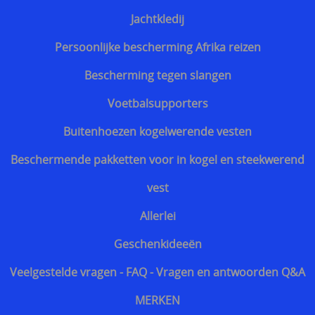
Snijwerende en kogelwerende T-shirt carriers
Jachtkledij
Steekpartij forum update
Persoonlijke bescherming Afrika reizen
Info kogelwerende vesten voor politieagenten
Bescherming tegen slangen
Beschermende kledij tegen terreuraanslagen
Voetbalsupporters
Overleven in Oekraïne voor Benelux burgers
Buitenhoezen kogelwerende vesten
Kogelwerende vesten Ukraine / Oekraïne
Beschermende pakketten voor in kogel en steekwerend
===================
vest
Hongaars - Magyar
Allerlei
Slovaaks - Slovenský
Geschenkideeën
Tsjechisch - český
Veelgestelde vragen - FAQ - Vragen en antwoorden Q&A
Sloveens - Slovenski
MERKEN