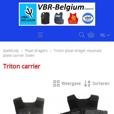
Home
NL
Zoekhulp
Zoekhulp
›
Plaat dragers
›
Triton plaat drager neutrale
plate carrier Sioen
Openingsuren & Contact
Triton carrier
Webshop
Weergave
Sorteren
KOOPJES
Kogelvrije vesten
Stock klasse 4 kogelwerende vesten onmiddellijk
Plate carriers level 4
leverbaar
Kogelwerende helmen