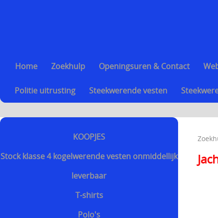
Home
Zoekhulp
Openingsuren & Contact
We
Politie uitrusting
Steekwerende vesten
Steekwere
KOOPJES
Zoekh
Stock klasse 4 kogelwerende vesten onmiddellijk
Jach
leverbaar
T-shirts
Polo's