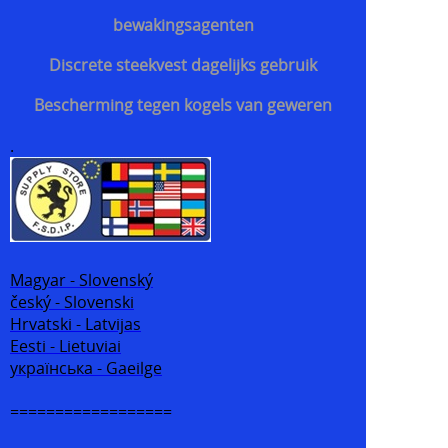
bewakingsagenten
Discrete steekvest dagelijks gebruik
Bescherming tegen kogels van geweren
.
Magyar - Slovenský
český - Slovenski
Hrvatski - Latvijas
Eesti - Lietuviai
українська - Gaeilge
==================