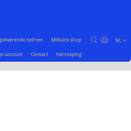
gelwerende helmen
Militaire shop
NL
jn account
Contact
Herroeping