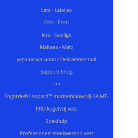
Lets - Latvijas
Ests - Eesti
Iers - Gaeilge
Maltees - Malti
українська мова / Oekraiënse taal
Support Shop
+++
Engarde® Leopard™ marineblauw NIJ-3A MT-
PRO kogelvrij vest
Zoekhulp
Professioneel steekwerend vest