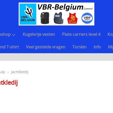
bshop
Kogelvrije vesten
Plate carriers level 4
Ko
nd T-shirt
Veel gestelde vragen
Torskin
Info
Mi
ulp
›
Jachtkledij
tkledij