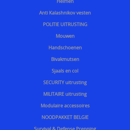
Helmen
Bescherming tegen slangen
Anti Kalashnikov vesten
Voetbalsupporters
POLITIE UITRUSTING
Buitenhoezen kogelwerende vesten
Mouwen
Beschermende pakketten voor in kogel en
Handschoenen
steekwerend vest
Bivakmutsen
Allerlei
Sjaals en col
Geschenkideeën
SECURITY uitrusting
Veelgestelde vragen - FAQ - Vragen en antwoorden
MILITAIRE uitrusting
Q&A
Modulaire accessoires
MERKEN
NOODPAKKET BELGIE
==================
Survival & Defense Prepping