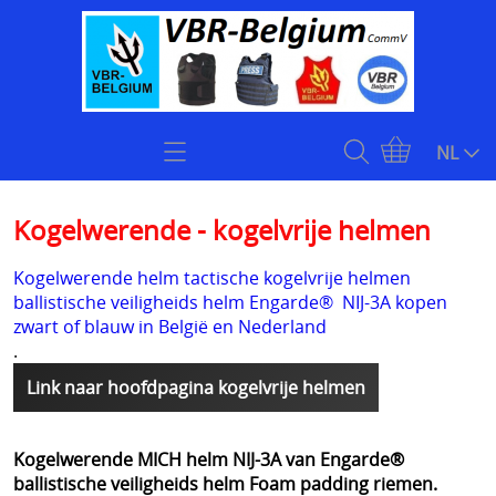
Home
NL
Zoekhulp
Kogelwerende - kogelvrije helmen
Openingsuren & Contact
Kogelwerende helm tactische kogelvrije helmen
ballistische veiligheids helm Engarde® NIJ-3A kopen
Webshop
zwart of blauw in België en Nederland
.
KOOPJES
Kogelvrije vesten
Link naar hoofdpagina kogelvrije helmen
Stock klasse 4 kogelwerende vesten onmiddellijk
Plate carriers level 4
leverbaar
Kogelwerende MICH helm NIJ-3A van Engarde®
Kogelwerende helmen
ballistische veiligheids helm Foam padding riemen.