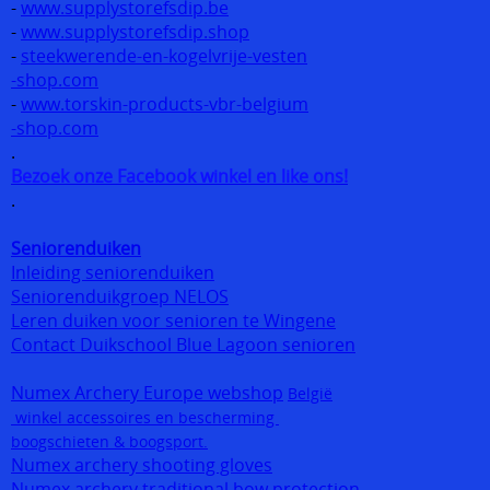
-
www.supplystorefsdip.be
-
www.supplystorefsdip.shop
-
steekwerende-en-kogelvrije-vesten
-shop.com
-
www.torskin-products-vbr-belgium
-shop.com
.
Bezoek onze Facebook winkel en like ons!
.
Seniorenduiken
Inleiding seniorenduiken
Seniorenduikgroep NELOS
Leren duiken voor senioren te Wingene
Contact Duikschool Blue Lagoon senioren
Numex Archery Europe webshop
België
winkel accessoires en bescherming
boogschieten & boogsport.
Numex archery shooting gloves
Numex archery traditional bow protection