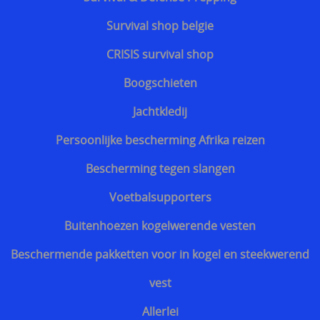
Website vbrbelgium Octrooi Technologie
Survival shop belgie
==================
CRISIS survival shop
Terreurdreiging 2024 Wagner terreuraanslag op
Boogschieten
NATO landen
Jachtkledij
Terreurdreiging 2020
Persoonlijke bescherming Afrika reizen
Zelfverdediging tegen mesaanvallen
Bescherming tegen slangen
Terreurdreiging Nieuwjaar 2018-2019
Voetbalsupporters
Snijwerende kledij doorsnijden door hulpdiensten
Buitenhoezen kogelwerende vesten
Beschermende kledij voor hulpdiensten
Beschermende pakketten voor in kogel en steekwerend
kogelvrije vesten te koop belgie
vest
Kogelvrij - kogelwerend vest tegen TT 33 Tokarev
Allerlei