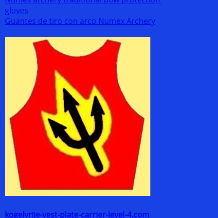
gloves
Guantes de tiro con arco Numex Archery
kogelvrije-vest-plate-carrier-level-4.com