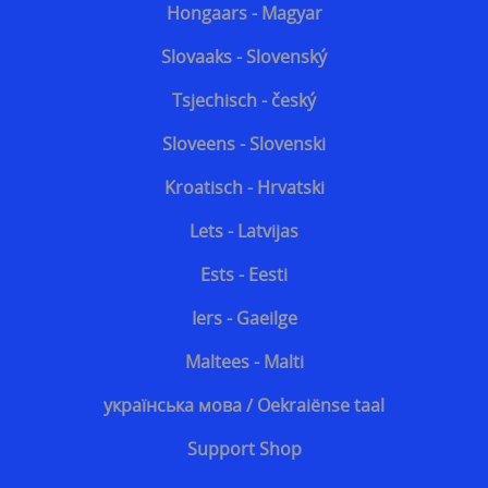
Hongaars - Magyar
Discrete steekvest dagelijks gebruik
Slovaaks - Slovenský
Bescherming tegen kogels van geweren
Tsjechisch - český
Sloveens - Slovenski
Kroatisch - Hrvatski
Lets - Latvijas
Ests - Eesti
Iers - Gaeilge
Maltees - Malti
українська мова / Oekraiënse taal
Support Shop