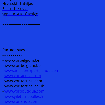
Hrvatski - Latvijas
Eesti - Lietuviai
українська - Gaeilge
==================
Partner sites
- - - - - - - - - -
- www.vbrbelgium.be
- www.vbr-belgium.be
-
www.anti-steekpartij-shop.com
-
www.vbrtactical.com
- www.vbr-tactical.com
- www.vbr-tactical.co.uk
-
www.vbrboutique.com
-
www.giletpareballes.fr
-
www.vbr-shop.com