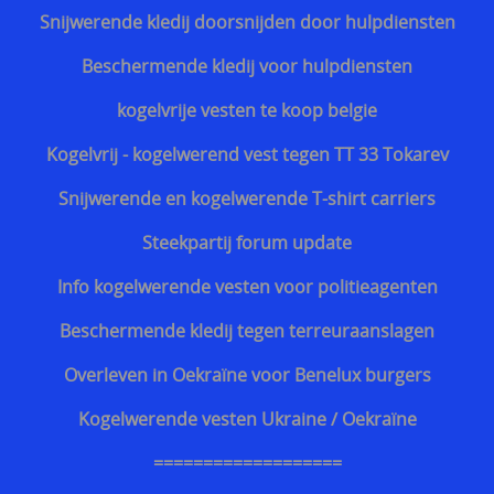
Kroatisch - Hrvatski
Snijwerende kledij doorsnijden door hulpdiensten
Lets - Latvijas
Beschermende kledij voor hulpdiensten
Ests - Eesti
kogelvrije vesten te koop belgie
Iers - Gaeilge
Kogelvrij - kogelwerend vest tegen TT 33 Tokarev
Maltees - Malti
Snijwerende en kogelwerende T-shirt carriers
українська мова / Oekraiënse taal
Steekpartij forum update
Support Shop
Info kogelwerende vesten voor politieagenten
+++
Beschermende kledij tegen terreuraanslagen
Engarde® Leopard™ marineblauw NIJ-3A MT-PRO
Overleven in Oekraïne voor Benelux burgers
kogelvrij vest
Kogelwerende vesten Ukraine / Oekraïne
Zoekhulp
===================
Professioneel steekwerend vest bewakingsagenten