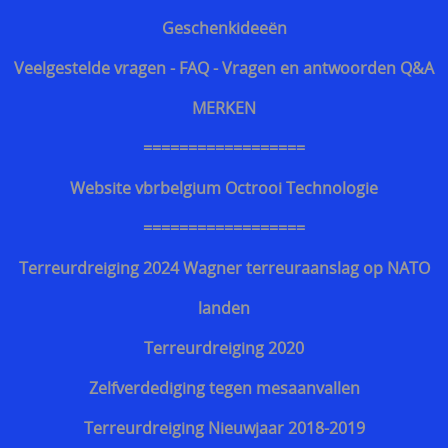
Snijwerende en kogelwerende T-shirt carriers
Geschenkideeën
Steekpartij forum update
Veelgestelde vragen - FAQ - Vragen en antwoorden Q&A
Info kogelwerende vesten voor politieagenten
MERKEN
Beschermende kledij tegen terreuraanslagen
==================
Overleven in Oekraïne voor Benelux burgers
Website vbrbelgium Octrooi Technologie
Kogelwerende vesten Ukraine / Oekraïne
==================
===================
Terreurdreiging 2024 Wagner terreuraanslag op NATO
Hongaars - Magyar
landen
Slovaaks - Slovenský
Terreurdreiging 2020
Tsjechisch - český
Zelfverdediging tegen mesaanvallen
Sloveens - Slovenski
Terreurdreiging Nieuwjaar 2018-2019