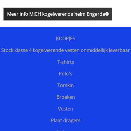
Sjaals en col
Herroeping
Meer info MICH kogelwerende helm Engarde®
SECURITY uitrusting
MILITAIRE uitrusting
KOOPJES
Modulaire accessoires
Stock klasse 4 kogelwerende vesten onmiddellijk leverbaar
NOODPAKKET BELGIE
T-shirts
Survival & Defense Prepping
Polo's
Survival shop belgie
Torskin
CRISIS survival shop
Broeken
Boogschieten
Vesten
Jachtkledij
Plaat dragers
Persoonlijke bescherming Afrika reizen