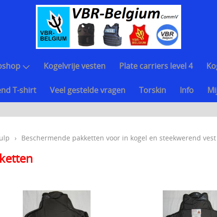
bshop
Kogelvrije vesten
Plate carriers level 4
Ko
nd T-shirt
Veel gestelde vragen
Torskin
Info
Mi
ulp
›
Beschermende pakketten voor in kogel en steekwerend vest
ketten