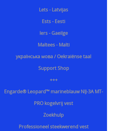
Lets - Latvijas
Ests - Eesti
Iers - Gaeilge
Maltees - Malti
українська мова / Oekraiënse taal
Support Shop
+++
Engarde® Leopard™ marineblauw NIJ-3A MT-
PRO kogelvrij vest
Zoekhulp
Professioneel steekwerend vest