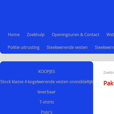
Home
Zoekhulp
Openingsuren & Contact
We
Politie uitrusting
Steekwerende vesten
Steekwere
KOOPJES
Zoekh
Stock klasse 4 kogelwerende vesten onmiddellijk
Pak
leverbaar
T-shirts
Polo's