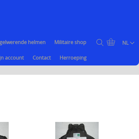
gelwerende helmen
Militaire shop
NL
jn account
Contact
Herroeping