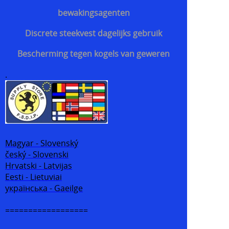
bewakingsagenten
Discrete steekvest dagelijks gebruik
Bescherming tegen kogels van geweren
.
Magyar - Slovenský
český - Slovenski
Hrvatski - Latvijas
Eesti - Lietuviai
українська - Gaeilge
==================