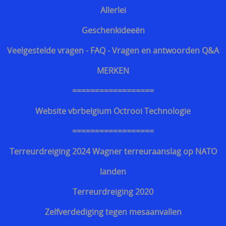
Website vbrbelgium Octrooi Technologie
Allerlei
==================
Geschenkideeën
Terreurdreiging 2024 Wagner terreuraanslag op
Veelgestelde vragen - FAQ - Vragen en antwoorden Q&A
NATO landen
MERKEN
Terreurdreiging 2020
==================
Zelfverdediging tegen mesaanvallen
Website vbrbelgium Octrooi Technologie
Terreurdreiging Nieuwjaar 2018-2019
==================
Snijwerende kledij doorsnijden door hulpdiensten
Terreurdreiging 2024 Wagner terreuraanslag op NATO
Beschermende kledij voor hulpdiensten
landen
kogelvrije vesten te koop belgie
Terreurdreiging 2020
Kogelvrij - kogelwerend vest tegen TT 33 Tokarev
Zelfverdediging tegen mesaanvallen