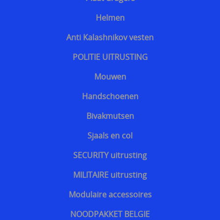
Sjaals en col
Helmen
Herroeping
SECURITY uitrusting
Anti Kalashnikov vesten
MILITAIRE uitrusting
POLITIE UITRUSTING
Modulaire accessoires
Mouwen
NOODPAKKET BELGIE
Handschoenen
Survival & Defense Prepping
Bivakmutsen
Survival shop belgie
Sjaals en col
CRISIS survival shop
SECURITY uitrusting
Boogschieten
MILITAIRE uitrusting
Jachtkledij
Modulaire accessoires
Persoonlijke bescherming Afrika reizen
NOODPAKKET BELGIE