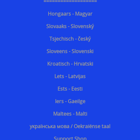
Kroatisch - Hrvatski
===================
Lets - Latvijas
Hongaars - Magyar
Ests - Eesti
Slovaaks - Slovenský
Iers - Gaeilge
Tsjechisch - český
Maltees - Malti
Sloveens - Slovenski
українська мова / Oekraiënse taal
Kroatisch - Hrvatski
Support Shop
Lets - Latvijas
+++
Ests - Eesti
Engarde® Leopard™ marineblauw NIJ-3A MT-PRO
Iers - Gaeilge
kogelvrij vest
Maltees - Malti
Zoekhulp
українська мова / Oekraiënse taal
Professioneel steekwerend vest bewakingsagenten
Support Shop