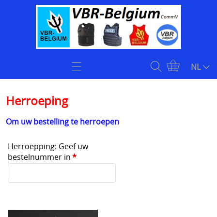
Home
NL
Zoekhulp
Herroeping
Openingsuren & Contact
Om uw bestelling te herroepen
Webshop
Herroepping: Geef uw
bestelnummer in
*
KOOPJES
Kogelvrije vesten
Stock klasse 4 kogelwerende vesten onmiddellijk
Plate carriers level 4
leverbaar
Kogelwerende helmen