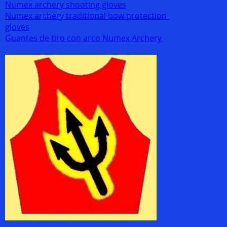
Numex archery shooting gloves
Numex archery traditional bow protection
gloves
Guantes de tiro con arco Numex Archery