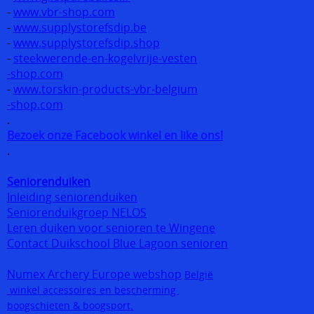
-
www.vbr-shop.com
-
www.supplystorefsdip.be
-
www.supplystorefsdip.shop
-
steekwerende-en-kogelvrije-vesten
-shop.com
-
www.torskin-products-vbr-belgium
-shop.com
.
Bezoek onze Facebook winkel en like ons!
.
Seniorenduiken
Inleiding seniorenduiken
Seniorenduikgroep NELOS
Leren duiken voor senioren te Wingene
Contact Duikschool Blue Lagoon senioren
Numex Archery Europe webshop
België
winkel accessoires en bescherming
boogschieten & boogsport.