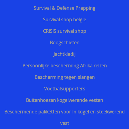
Bescherming tegen slangen
Survival & Defense Prepping
Voetbalsupporters
Survival shop belgie
Buitenhoezen kogelwerende vesten
CRISIS survival shop
Beschermende pakketten voor in kogel en
Boogschieten
steekwerend vest
Jachtkledij
Allerlei
Persoonlijke bescherming Afrika reizen
Geschenkideeën
Bescherming tegen slangen
Veelgestelde vragen - FAQ - Vragen en antwoorden
Voetbalsupporters
Q&A
Buitenhoezen kogelwerende vesten
MERKEN
Beschermende pakketten voor in kogel en steekwerend
==================
vest