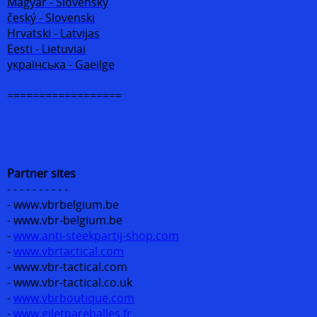
Magyar - Slovenský
český - Slovenski
Hrvatski - Latvijas
Eesti - Lietuviai
українська - Gaeilge
==================
Partner sites
- - - - - - - - - -
- www.vbrbelgium.be
- www.vbr-belgium.be
-
www.anti-steekpartij-shop.com
-
www.vbrtactical.com
- www.vbr-tactical.com
- www.vbr-tactical.co.uk
-
www.vbrboutique.com
-
www.giletpareballes.fr