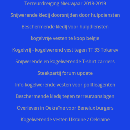
Snijwerende en kogelwerende T-shirt carriers
Terreurdreiging Nieuwjaar 2018-2019
Steekpartij forum update
Snijwerende kledij doorsnijden door hulpdiensten
Info kogelwerende vesten voor politieagenten
Beschermende kledij voor hulpdiensten
Beschermende kledij tegen terreuraanslagen
kogelvrije vesten te koop belgie
Overleven in Oekraïne voor Benelux burgers
Kogelvrij - kogelwerend vest tegen TT 33 Tokarev
Kogelwerende vesten Ukraine / Oekraïne
Snijwerende en kogelwerende T-shirt carriers
===================
Steekpartij forum update
Hongaars - Magyar
Info kogelwerende vesten voor politieagenten
Slovaaks - Slovenský
Beschermende kledij tegen terreuraanslagen
Tsjechisch - český
Overleven in Oekraïne voor Benelux burgers
Sloveens - Slovenski
Kogelwerende vesten Ukraine / Oekraïne