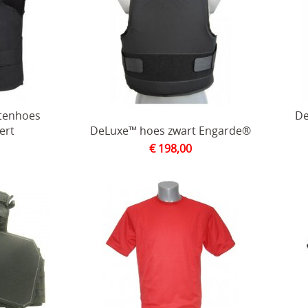
itenhoes
De
ert
DeLuxe™ hoes zwart Engarde®
€ 198,00