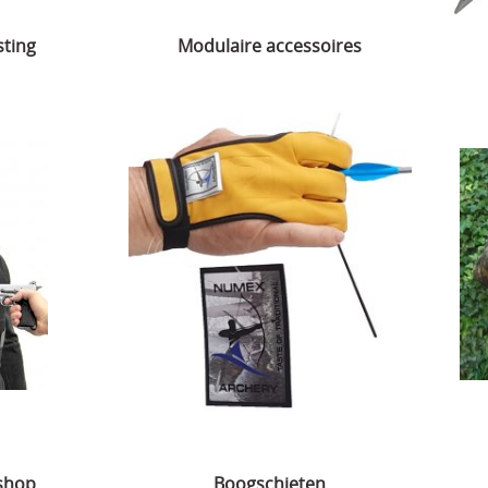
sting
Modulaire accessoires
 shop
Boogschieten