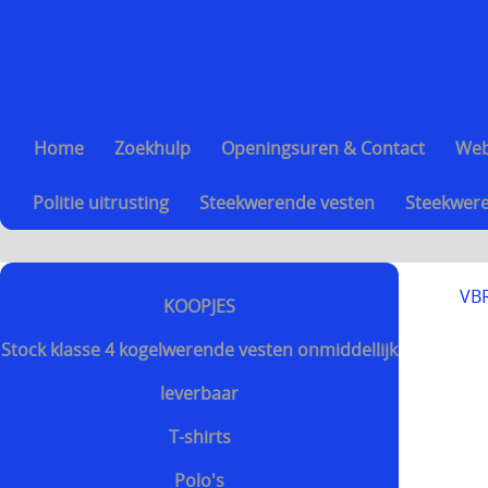
Home
Zoekhulp
Openingsuren & Contact
We
Politie uitrusting
Steekwerende vesten
Steekwere
VBR
KOOPJES
Stock klasse 4 kogelwerende vesten onmiddellijk
leverbaar
T-shirts
Polo's