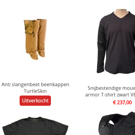
Anti slangenbeet beenkappen
Snijbestendige mou
TurtleSkin
armor T-shirt zwart 
Uitverkocht
€ 237,00