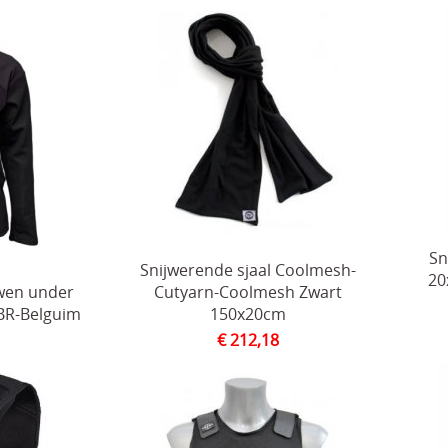
Sn
Snijwerende sjaal Coolmesh-
20
wen under
Cutyarn-Coolmesh Zwart
VBR-Belguim
150x20cm
€ 212,18