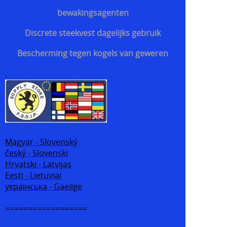
bewakingsagenten
Discrete steekvest dagelijks gebruik
Bescherming tegen kogels van geweren
.
Magyar - Slovenský
český - Slovenski
Hrvatski - Latvijas
Eesti - Lietuviai
українська - Gaeilge
==================