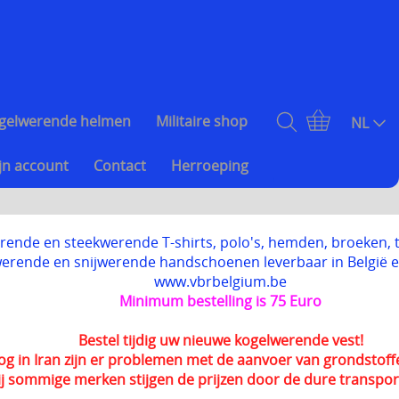
gelwerende helmen
Militaire shop
NL
jn account
Contact
Herroeping
ende en steekwerende T-shirts, polo's, hemden, broeken, tr
erende en snijwerende handschoenen leverbaar in België 
www.vbrbelgium.be
Minimum bestelling is 75 Euro
Bestel tijdig uw nieuwe kogelwerende vest!
og in Iran zijn er problemen met de aanvoer van grondstoff
ij sommige merken stijgen de prijzen door de dure transpor