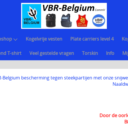
bshop
Kogelvrije vesten
Plate carriers level 4
Ko
nd T-shirt
Veel gestelde vragen
Torskin
Info
Mi
-Belgium bescherming tegen steekpartijen met onze snijwer
Naaldw
Door de oorl
B