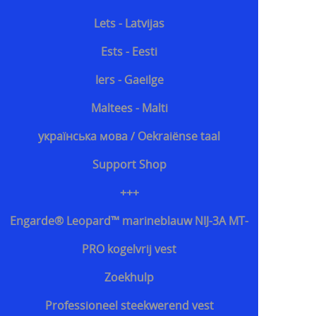
Lets - Latvijas
Ests - Eesti
Iers - Gaeilge
Maltees - Malti
українська мова / Oekraiënse taal
Support Shop
+++
Engarde® Leopard™ marineblauw NIJ-3A MT-
PRO kogelvrij vest
Zoekhulp
Professioneel steekwerend vest