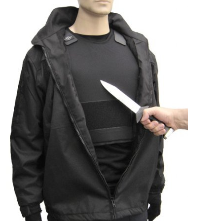
Snijwerende en kogelwerende T-shirt carriers
Steekpartij forum update
Info kogelwerende vesten voor politieagenten
Beschermende kledij tegen terreuraanslagen
Overleven in Oekraïne voor Benelux burgers
Kogelwerende vesten Ukraine / Oekraïne
===================
Hongaars - Magyar
Slovaaks - Slovenský
Tsjechisch - český
Sloveens - Slovenski