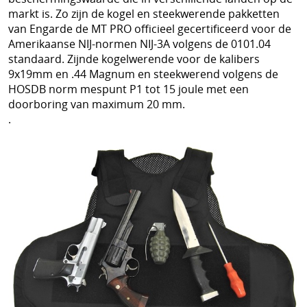
markt is. Zo zijn de kogel en steekwerende pakketten
Discrete steekvest dagelijks gebruik
van Engarde de MT PRO officieel gecertificeerd voor de
Amerikaanse NIJ-normen NIJ-3A volgens de 0101.04
Bescherming tegen kogels van geweren
standaard. Zijnde kogelwerende voor de kalibers
9x19mm en .44 Magnum en steekwerend volgens de
HOSDB norm mespunt P1 tot 15 joule met een
doorboring van maximum 20 mm.
.