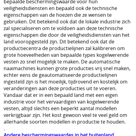
bepaalde beschermingswaarde voor hun
veiligheidsdiensten en bepaald ook de technische
Sjaals en col
Herroeping
eigenschappen van de hoezen die ze wensen te
gebruiken. Dit betekend ook dat de lokale industrie zich
SECURITY uitrusting
zal specialiseren om te voldoen aan deze technische
MILITAIRE uitrusting
eigenschappen die door de veiligheidsdiensten van het
land vooropgesteld zijn. Dit betekend ook dat de
Modulaire accessoires
productiecentra de productielijnen zal kalibreren om
grote hoeveelheden van bepaalde types kogelwerende
NOODPAKKET BELGIE
vesten zo snel mogelijk te maken. De automatische
naaimachines kunnen grote producties vrij snel maken,
Survival & Defense Prepping
echter eens de geautomatiseerde productielijnen
ingesteld zijn is het moeilijk, tijdrovend en kostelijk om
Survival shop belgie
veranderingen aan deze producties uit te voeren.
Vandaar dat er in een bepaald land met een eigen
CRISIS survival shop
industrie voor het vervaardigen van kogelwerende
Boogschieten
vesten, altijd slechts een beperkt aantal modellen
verkrijgbaar zijn. Het kost gewoon veel te veel geld om
Jachtkledij
allerhande soorten modellen in productie te houden.
.
Persoonlijke bescherming Afrika reizen
Andere beschermingswaardes in het buitenland