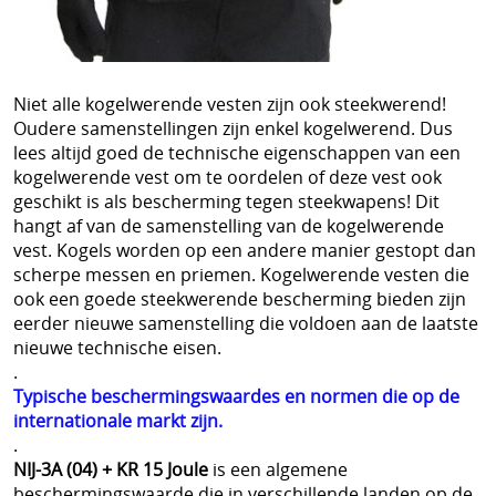
Kroatisch - Hrvatski
Lets - Latvijas
Ests - Eesti
Niet alle kogelwerende vesten zijn ook steekwerend!
Oudere samenstellingen zijn enkel kogelwerend. Dus
Iers - Gaeilge
lees altijd goed de technische eigenschappen van een
kogelwerende vest om te oordelen of deze vest ook
Maltees - Malti
geschikt is als bescherming tegen steekwapens! Dit
українська мова / Oekraiënse taal
hangt af van de samenstelling van de kogelwerende
vest. Kogels worden op een andere manier gestopt dan
Support Shop
scherpe messen en priemen. Kogelwerende vesten die
ook een goede steekwerende bescherming bieden zijn
+++
eerder nieuwe samenstelling die voldoen aan de laatste
nieuwe technische eisen.
Engarde® Leopard™ marineblauw NIJ-3A MT-PRO
.
Typische beschermingswaardes en normen die op de
kogelvrij vest
internationale markt zijn.
.
Zoekhulp
NIJ-3A (04) + KR 15 Joule
is een algemene
Professioneel steekwerend vest bewakingsagenten
beschermingswaarde die in verschillende landen op de