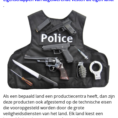
T-shirts
.
Militaire shop
Polo's
Torskin
Politie uitrusting
Broeken
Steekwerende vesten
Vesten
Steekwerend T-shirt
Plaat dragers
Veel gestelde vragen
Helmen
Anti Kalashnikov vesten
Torskin
POLITIE UITRUSTING
Info
Mouwen
Als een bepaald land een productiecentra heeft, dan zijn
deze producten ook afgestemd op de technische eisen
Mijn account
Handschoenen
die vooropgesteld worden door de grote
veiligheidsdiensten van het land. Elk land kiest een
Contact
Bivakmutsen