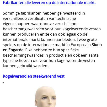
Fabrikanten die leveren op de internationale markt.
Website vbrbelgium Octrooi Technologie
.
Sommige fabrikanten hebben geïnvesteerd in
==================
verschillende certificaten van technische
Terreurdreiging 2024 Wagner terreuraanslag op
eigenschappen waardoor ze verschillende
beschermingswaarden voor hun kogelwerende vesten
NATO landen
kunnen produceren en ze dan ook legaal op de
internationale markt kunnen aanbieden.
Twee grote
Terreurdreiging 2020
spelers op de internationale markt in Europa zijn
Sioen
en Engarde.
Elke hebben ze hun specifieke
Zelfverdediging tegen mesaanvallen
beschermingswaardes in productie en ook een aantal
typische hoezen die voor hun kogelwerende vesten
Terreurdreiging Nieuwjaar 2018-2019
kunnen gebruikt worden.
.
Snijwerende kledij doorsnijden door hulpdiensten
Kogelwerend en steekwerend vest
Beschermende kledij voor hulpdiensten
.
kogelvrije vesten te koop belgie
Kogelvrij - kogelwerend vest tegen TT 33 Tokarev