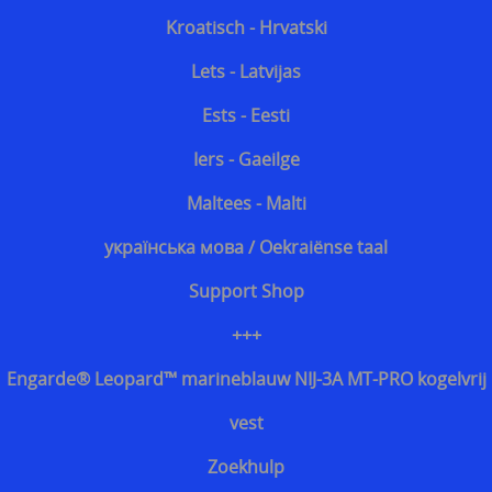
Kroatisch - Hrvatski
Lets - Latvijas
Ests - Eesti
Iers - Gaeilge
Maltees - Malti
українська мова / Oekraiënse taal
Support Shop
+++
Engarde® Leopard™ marineblauw NIJ-3A MT-PRO kogelvrij
vest
Zoekhulp