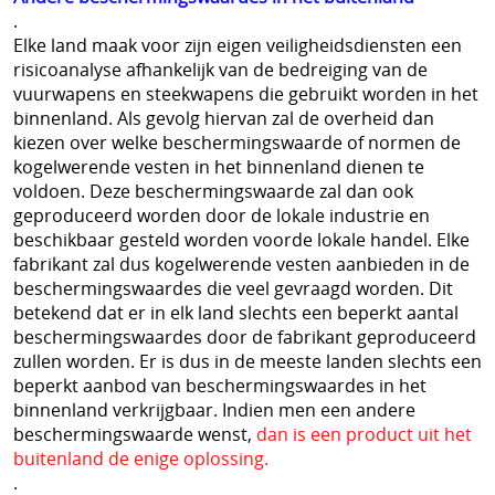
.
Bescherming tegen slangen
Elke land maak voor zijn eigen veiligheidsdiensten een
risicoanalyse afhankelijk van de bedreiging van de
Voetbalsupporters
vuurwapens en steekwapens die gebruikt worden in het
Buitenhoezen kogelwerende vesten
binnenland. Als gevolg hiervan zal de overheid dan
kiezen over welke beschermingswaarde of normen de
Beschermende pakketten voor in kogel en
kogelwerende vesten in het binnenland dienen te
voldoen. Deze beschermingswaarde zal dan ook
steekwerend vest
geproduceerd worden door de lokale industrie en
beschikbaar gesteld worden voorde lokale handel. Elke
Allerlei
fabrikant zal dus kogelwerende vesten aanbieden in de
beschermingswaardes die veel gevraagd worden. Dit
Geschenkideeën
betekend dat er in elk land slechts een beperkt aantal
beschermingswaardes door de fabrikant geproduceerd
Veelgestelde vragen - FAQ - Vragen en antwoorden
zullen worden. Er is dus in de meeste landen slechts een
Q&A
beperkt aanbod van beschermingswaardes in het
binnenland verkrijgbaar. Indien men een andere
MERKEN
beschermingswaarde wenst,
dan is een product uit het
buitenland de enige oplossing.
==================
.