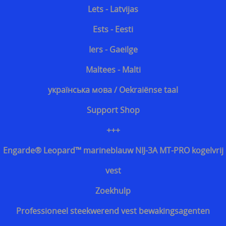
Lets - Latvijas
Ests - Eesti
Iers - Gaeilge
Maltees - Malti
українська мова / Oekraiënse taal
Support Shop
+++
Engarde® Leopard™ marineblauw NIJ-3A MT-PRO kogelvrij
vest
Zoekhulp
Professioneel steekwerend vest bewakingsagenten