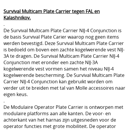
Sjaals en col
Survival Multicam Plate Carrier tegen FAL en
Herroeping
Kalashnikov.
SECURITY uitrusting
.
De Survival Multicam Plate Carrier NIJ-4 Conjunction is
MILITAIRE uitrusting
de basis Survival Plate Carier waarop nog geen items
werden bevestigd. Deze Survival Multicam Plate Carrier
Modulaire accessoires
is bedoeld om boven een zachte kogelwerende vest NIJ-
3A te dragen. De Survival Multicam Plate Carrier NIJ-4
NOODPAKKET BELGIE
Conjunction met eronder een zachte NIJ-3A
Survival & Defense Prepping
kogelwerende vest vormen samen het niveau NIJ-4
kogelwerende bescherming. De Survival Multicam Plate
Survival shop belgie
Carrier NIJ-4 Conjunction kan gebruikt worden om
verder uit te breiden met tal van Molle accessoires naar
CRISIS survival shop
eigen keus.
.
Boogschieten
De Modulaire Operator Plate Carrier is ontworpen met
modulaire platforms aan alle kanten. De voor- en
Jachtkledij
achterkant van het harnas zijn uitgesneden voor de
Persoonlijke bescherming Afrika reizen
operator functies met grote mobiliteit. De operator