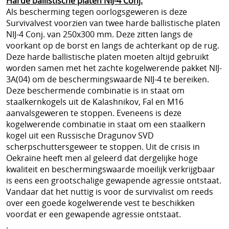
Harde ballistische platen NIJ-4 Conj.
Website vbrbelgium Octrooi Technologie
Als bescherming tegen oorlogsgeweren is deze
Survivalvest voorzien van twee harde ballistische platen
==================
NIJ-4 Conj. van 250x300 mm. Deze zitten langs de
voorkant op de borst en langs de achterkant op de rug.
Terreurdreiging 2024 Wagner terreuraanslag op
Deze harde ballistische platen moeten altijd gebruikt
worden samen met het zachte kogelwerende pakket NIJ-
NATO landen
3A(04) om de beschermingswaarde NIJ-4 te bereiken.
Deze beschermende combinatie is in staat om
Terreurdreiging 2020
staalkernkogels uit de Kalashnikov, Fal en M16
Zelfverdediging tegen mesaanvallen
aanvalsgeweren te stoppen. Eveneens is deze
kogelwerende combinatie in staat om een staalkern
Terreurdreiging Nieuwjaar 2018-2019
kogel uit een Russische Dragunov SVD
scherpschuttersgeweer te stoppen. Uit de crisis in
Snijwerende kledij doorsnijden door hulpdiensten
Oekraïne heeft men al geleerd dat dergelijke hoge
kwaliteit en beschermingswaarde moeilijk verkrijgbaar
Beschermende kledij voor hulpdiensten
is eens een grootschalige gewapende agressie ontstaat.
Vandaar dat het nuttig is voor de survivalist om reeds
kogelvrije vesten te koop belgie
over een goede kogelwerende vest te beschikken
Kogelvrij - kogelwerend vest tegen TT 33 Tokarev
voordat er een gewapende agressie ontstaat.
.