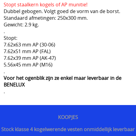
Snijwerende en kogelwerende T-shirt carriers
Stopt staalkern kogels of AP munitie!
Dubbel gebogen. Volgt goed de vorm van de borst.
Steekpartij forum update
Standaard afmetingen: 250x300 mm.
Gewicht: 2.9 kg.
Info kogelwerende vesten voor politieagenten
.
Stopt:
Beschermende kledij tegen terreuraanslagen
7.62x63 mm AP (30-06)
7.62x51 mm AP (FAL)
Overleven in Oekraïne voor Benelux burgers
7.62x39 mm AP (AK-47)
Kogelwerende vesten Ukraine / Oekraïne
5.56x45 mm AP (M16)
.
===================
Voor het ogenblik zijn ze enkel maar leverbaar in de
BENELUX
Hongaars - Magyar
.
Slovaaks - Slovenský
Tsjechisch - český
KOOPJES
Sloveens - Slovenski
Stock klasse 4 kogelwerende vesten onmiddellijk leverbaar