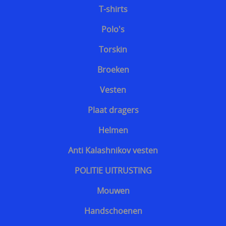
Kroatisch - Hrvatski
T-shirts
Lets - Latvijas
Polo's
Ests - Eesti
Torskin
Iers - Gaeilge
Broeken
Maltees - Malti
Vesten
українська мова / Oekraiënse taal
Plaat dragers
Support Shop
Helmen
+++
Anti Kalashnikov vesten
Engarde® Leopard™ marineblauw NIJ-3A MT-PRO
POLITIE UITRUSTING
kogelvrij vest
Mouwen
Zoekhulp
Handschoenen
Professioneel steekwerend vest bewakingsagenten