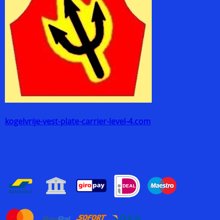
kogelvrije-vest-plate-carrier-level-4.com