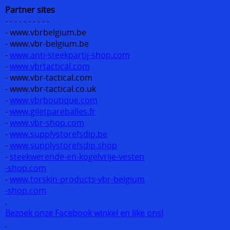
Partner sites
- - - - - - - - - -
- www.vbrbelgium.be
- www.vbr-belgium.be
-
www.anti-steekpartij-shop.com
-
www.vbrtactical.com
- www.vbr-tactical.com
- www.vbr-tactical.co.uk
-
www.vbrboutique.com
-
www.giletpareballes.fr
-
www.vbr-shop.com
-
www.supplystorefsdip.be
-
www.supplystorefsdip.shop
-
steekwerende-en-kogelvrije-vesten
-shop.com
-
www.torskin-products-vbr-belgium
-shop.com
.
Bezoek onze Facebook winkel en like ons!
.