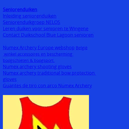
Seniorenduiken
Inleiding seniorenduiken
Seniorenduikgroep NELOS
Leren duiken voor senioren te Wingene
Contact Duikschool Blue Lagoon senioren
Numex Archery Europe webshop
België
winkel accessoires en bescherming
boogschieten & boogsport.
Numex archery shooting gloves
Numex archery traditional bow protection
gloves
Guantes de tiro con arco Numex Archery