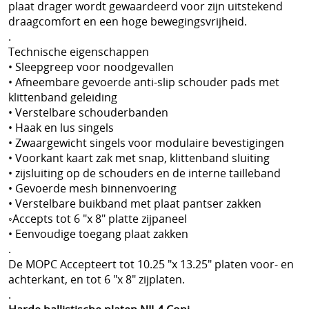
plaat drager wordt gewaardeerd voor zijn uitstekend
Bescherming tegen slangen
draagcomfort en een hoge bewegingsvrijheid.
.
Voetbalsupporters
Technische eigenschappen
• Sleepgreep voor noodgevallen
Buitenhoezen kogelwerende vesten
• Afneembare gevoerde anti-slip schouder pads met
klittenband geleiding
Beschermende pakketten voor in kogel en
• Verstelbare schouderbanden
• Haak en lus singels
steekwerend vest
• Zwaargewicht singels voor modulaire bevestigingen
Allerlei
• Voorkant kaart zak met snap, klittenband sluiting
• zijsluiting op de schouders en de interne tailleband
Geschenkideeën
• Gevoerde mesh binnenvoering
• Verstelbare buikband met plaat pantser zakken
Veelgestelde vragen - FAQ - Vragen en antwoorden
◦Accepts tot 6 "x 8" platte zijpaneel
• Eenvoudige toegang plaat zakken
Q&A
.
De MOPC Accepteert tot 10.25 "x 13.25" platen voor- en
MERKEN
achterkant, en tot 6 "x 8" zijplaten.
==================
.