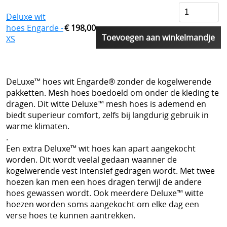
Website vbrbelgium Octrooi Technologie
Deluxe wit
hoes Engarde -
€ 198,00
==================
Toevoegen aan winkelmandje
XS
Terreurdreiging 2024 Wagner terreuraanslag op
NATO landen
DeLuxe™ hoes wit Engarde® zonder de kogelwerende
Terreurdreiging 2020
pakketten. Mesh hoes boedoeld om onder de kleding te
dragen. Dit witte Deluxe™ mesh hoes is ademend en
Zelfverdediging tegen mesaanvallen
biedt superieur comfort, zelfs bij langdurig gebruik in
warme klimaten.
Terreurdreiging Nieuwjaar 2018-2019
.
Een extra Deluxe™ wit hoes kan apart aangekocht
Snijwerende kledij doorsnijden door hulpdiensten
worden. Dit wordt veelal gedaan waanner de
kogelwerende vest intensief gedragen wordt. Met twee
Beschermende kledij voor hulpdiensten
hoezen kan men een hoes dragen terwijl de andere
kogelvrije vesten te koop belgie
hoes gewassen wordt. Ook meerdere Deluxe™ witte
hoezen worden soms aangekocht om elke dag een
Kogelvrij - kogelwerend vest tegen TT 33 Tokarev
verse hoes te kunnen aantrekken.