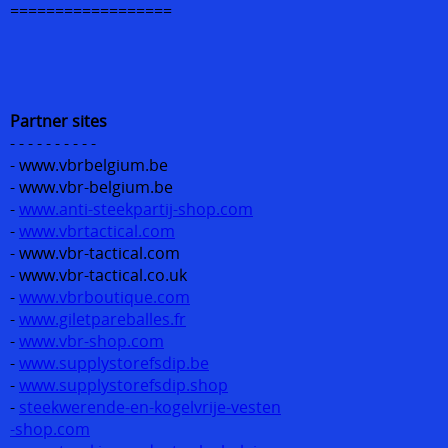
==================
Partner sites
- - - - - - - - - -
- www.vbrbelgium.be
- www.vbr-belgium.be
-
www.anti-steekpartij-shop.com
-
www.vbrtactical.com
- www.vbr-tactical.com
- www.vbr-tactical.co.uk
-
www.vbrboutique.com
-
www.giletpareballes.fr
-
www.vbr-shop.com
-
www.supplystorefsdip.be
-
www.supplystorefsdip.shop
-
steekwerende-en-kogelvrije-vesten
-shop.com