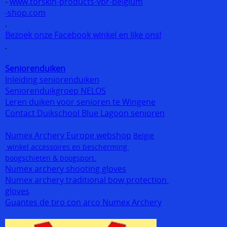
-
www.torskin-products-vbr-belgium
-shop.com
.
Bezoek onze Facebook winkel en like ons!
.
Seniorenduiken
Inleiding seniorenduiken
Seniorenduikgroep NELOS
Leren duiken voor senioren te Wingene
Contact Duikschool Blue Lagoon senioren
Numex Archery Europe webshop
België
winkel accessoires en bescherming
boogschieten & boogsport.
Numex archery shooting gloves
Numex archery traditional bow protection
gloves
Guantes de tiro con arco Numex Archery