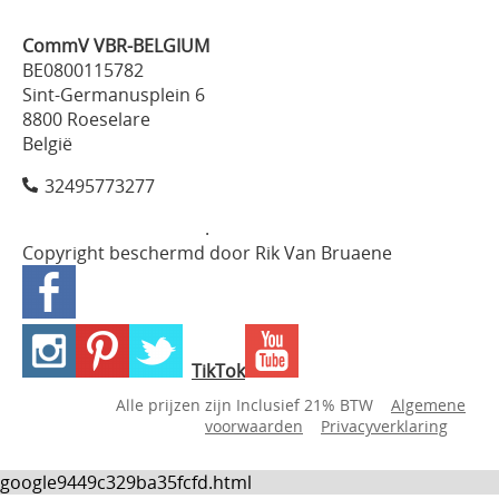
CommV VBR-BELGIUM
BE0800115782
Sint-Germanusplein 6
8800 Roeselare
België
32495773277
.
Copyright beschermd door Rik Van Bruaene
TikTok
Alle prijzen zijn Inclusief 21% BTW
Algemene
voorwaarden
Privacyverklaring
google9449c329ba35fcfd.html