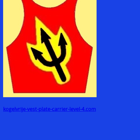
kogelvrije-vest-plate-carrier-level-4.com