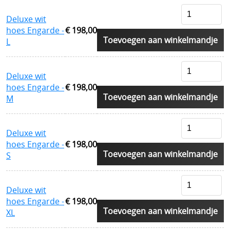
Bescherming tegen slangen
Deluxe wit
hoes Engarde -
€ 198,00
Voetbalsupporters
Toevoegen aan winkelmandje
L
Buitenhoezen kogelwerende vesten
Beschermende pakketten voor in kogel en
Deluxe wit
hoes Engarde -
€ 198,00
steekwerend vest
Toevoegen aan winkelmandje
M
Allerlei
Deluxe wit
Geschenkideeën
hoes Engarde -
€ 198,00
Toevoegen aan winkelmandje
S
Veelgestelde vragen - FAQ - Vragen en antwoorden
Q&A
Deluxe wit
MERKEN
hoes Engarde -
€ 198,00
Toevoegen aan winkelmandje
XL
==================