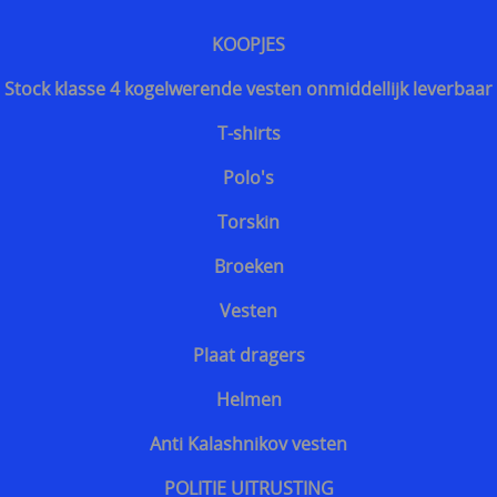
Snijwerende en kogelwerende T-shirt carriers
KOOPJES
Steekpartij forum update
Stock klasse 4 kogelwerende vesten onmiddellijk leverbaar
Info kogelwerende vesten voor politieagenten
T-shirts
Beschermende kledij tegen terreuraanslagen
Polo's
Overleven in Oekraïne voor Benelux burgers
Torskin
Kogelwerende vesten Ukraine / Oekraïne
Broeken
===================
Vesten
Hongaars - Magyar
Plaat dragers
Slovaaks - Slovenský
Helmen
Tsjechisch - český
Anti Kalashnikov vesten
Sloveens - Slovenski
POLITIE UITRUSTING