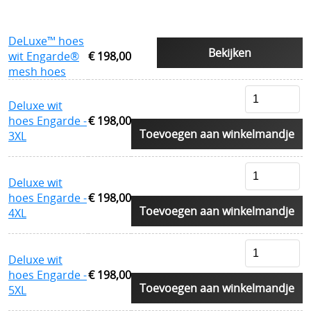
Sjaals en col
Herroeping
DeLuxe™ hoes
SECURITY uitrusting
Bekijken
wit Engarde®
€ 198,00
mesh hoes
MILITAIRE uitrusting
Deluxe wit
Modulaire accessoires
hoes Engarde -
€ 198,00
Toevoegen aan winkelmandje
NOODPAKKET BELGIE
3XL
Survival & Defense Prepping
Deluxe wit
Survival shop belgie
hoes Engarde -
€ 198,00
Toevoegen aan winkelmandje
4XL
CRISIS survival shop
Boogschieten
Deluxe wit
Jachtkledij
hoes Engarde -
€ 198,00
Toevoegen aan winkelmandje
5XL
Persoonlijke bescherming Afrika reizen