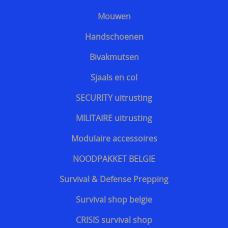
Kroatisch - Hrvatski
Mouwen
Lets - Latvijas
Handschoenen
Ests - Eesti
Bivakmutsen
Iers - Gaeilge
Sjaals en col
Maltees - Malti
SECURITY uitrusting
українська мова / Oekraiënse taal
MILITAIRE uitrusting
Support Shop
Modulaire accessoires
+++
NOODPAKKET BELGIE
Engarde® Leopard™ marineblauw NIJ-3A MT-PRO
Survival & Defense Prepping
kogelvrij vest
Survival shop belgie
Zoekhulp
CRISIS survival shop
Professioneel steekwerend vest bewakingsagenten