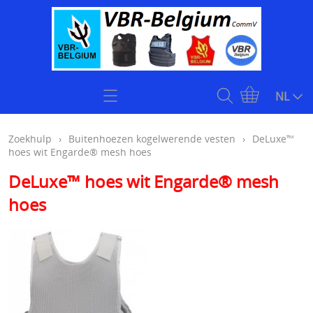
Home
NL
Zoekhulp
Zoekhulp
›
Buitenhoezen kogelwerende vesten
›
DeLuxe™
hoes wit Engarde® mesh hoes
Openingsuren & Contact
DeLuxe™ hoes wit Engarde® mesh
Webshop
hoes
KOOPJES
Kogelvrije vesten
Stock klasse 4 kogelwerende vesten onmiddellijk
Plate carriers level 4
leverbaar
Kogelwerende helmen