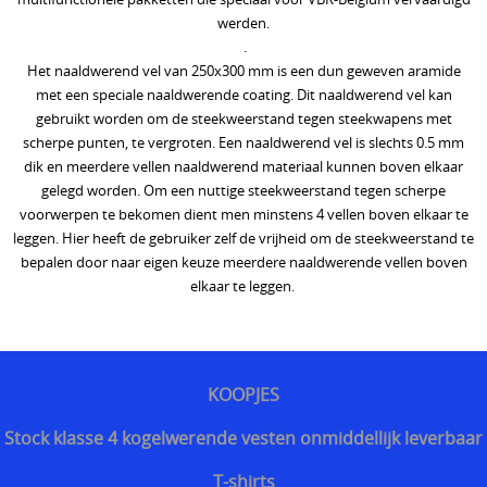
werden.
Discrete steekvest dagelijks gebruik
.
Het naaldwerend vel van 250x300 mm is een dun geweven aramide
Bescherming tegen kogels van geweren
met een speciale naaldwerende coating. Dit naaldwerend vel kan
gebruikt worden om de steekweerstand tegen steekwapens met
scherpe punten, te vergroten. Een naaldwerend vel is slechts 0.5 mm
dik en meerdere vellen naaldwerend materiaal kunnen boven elkaar
gelegd worden. Om een nuttige steekweerstand tegen scherpe
voorwerpen te bekomen dient men minstens 4 vellen boven elkaar te
leggen. Hier heeft de gebruiker zelf de vrijheid om de steekweerstand te
bepalen door naar eigen keuze meerdere naaldwerende vellen boven
elkaar te leggen.
KOOPJES
Stock klasse 4 kogelwerende vesten onmiddellijk leverbaar
T-shirts