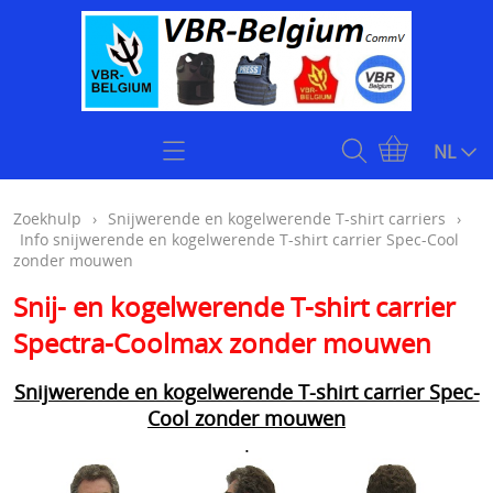
Home
NL
Zoekhulp
Zoekhulp
›
Snijwerende en kogelwerende T-shirt carriers
›
Info snijwerende en kogelwerende T-shirt carrier Spec-Cool
Openingsuren & Contact
zonder mouwen
Snij- en kogelwerende T-shirt carrier
Webshop
Spectra-Coolmax zonder mouwen
KOOPJES
Kogelvrije vesten
Snijwerende en kogelwerende T-shirt carrier Spec-
Stock klasse 4 kogelwerende vesten onmiddellijk
Cool zonder mouwen
Plate carriers level 4
.
leverbaar
Kogelwerende helmen