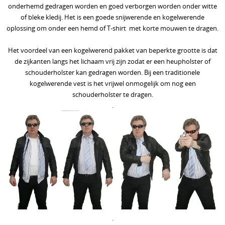
onderhemd gedragen worden en goed verborgen worden onder witte
Website vbrbelgium Octrooi Technologie
of bleke kledij. Het is een goede snijwerende en kogelwerende
oplossing om onder een hemd of T-shirt met korte mouwen te dragen.
==================
Terreurdreiging 2024 Wagner terreuraanslag op
Het voordeel van een kogelwerend pakket van beperkte grootte is dat
de zijkanten langs het lichaam vrij zijn zodat er een heupholster of
NATO landen
schouderholster kan gedragen worden. Bij een traditionele
kogelwerende vest is het vrijwel onmogelijk om nog een
Terreurdreiging 2020
schouderholster te dragen.
.
Zelfverdediging tegen mesaanvallen
Terreurdreiging Nieuwjaar 2018-2019
Snijwerende kledij doorsnijden door hulpdiensten
Beschermende kledij voor hulpdiensten
kogelvrije vesten te koop belgie
Kogelvrij - kogelwerend vest tegen TT 33 Tokarev
.