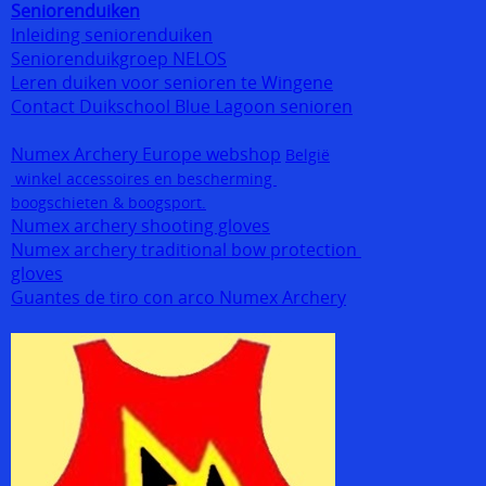
Seniorenduiken
Inleiding seniorenduiken
Seniorenduikgroep NELOS
Leren duiken voor senioren te Wingene
Contact Duikschool Blue Lagoon senioren
Numex Archery Europe webshop
België
winkel accessoires en bescherming
boogschieten & boogsport.
Numex archery shooting gloves
Numex archery traditional bow protection
gloves
Guantes de tiro con arco Numex Archery