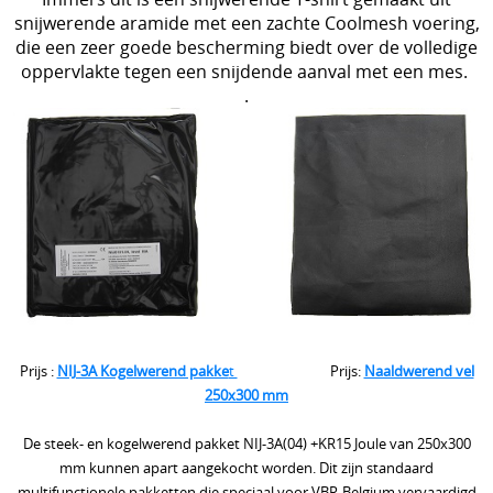
Kroatisch - Hrvatski
snijwerende aramide met een zachte Coolmesh voering,
Lets - Latvijas
die een zeer goede bescherming biedt over de volledige
oppervlakte tegen een snijdende aanval met een mes.
Ests - Eesti
.
Iers - Gaeilge
Maltees - Malti
українська мова / Oekraiënse taal
Support Shop
+++
Engarde® Leopard™ marineblauw NIJ-3A MT-PRO
Prijs :
NIJ-3A Kogelwerend pakke
t
Prijs:
Naaldwerend vel
250x300 mm
kogelvrij vest
Zoekhulp
De steek- en kogelwerend pakket NIJ-3A(04) +KR15 Joule van 250x300
mm kunnen apart aangekocht worden. Dit zijn standaard
Professioneel steekwerend vest bewakingsagenten
multifunctionele pakketten die speciaal voor VBR-Belgium vervaardigd