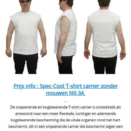
T-shirts
Militaire shop
Polo's
Torskin
Politie uitrusting
Broeken
Steekwerende vesten
Vesten
Steekwerend T-shirt
Plaat dragers
Veel gestelde vragen
Helmen
Anti Kalashnikov vesten
Torskin
Prijs info : Spec-Cool T-shirt carrier zonder
mouwen NIJ-3A
POLITIE UITRUSTING
Info
.
Mouwen
De snijwerende en kogelwerende T-shirt carrier is ontwikkeld als
Mijn account
antwoord naar een meer flexibele, luchtiger en ademende
Handschoenen
kogelwerende bescherming die de vitale organen rond het hart
beschermt, dit in een snijwerende carrier die beschermt tegen een
Contact
Bivakmutsen