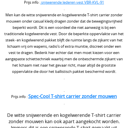
Prijs info :
snijwerende lederen vest VBR-KVL-91
Snijwerende en kogelwerende T-shirt carriers
.
Steekpartij forum update
Men kan de witte snijwerende en kogelwerende T-shirt carrier zonder
mouwen onder casual kledij dragen zonder dat de bewegingsvrijheid
Info kogelwerende vesten voor politieagenten
beperkt wordt. Dit is een voordeel die niet aanwezig is bij een
traditionele kogelwerende vest. Door de beperkte oppervlakte van het
Beschermende kledij tegen terreuraanslagen
steek- en kogelwerend pakket blijft de ruimte langs de zijkant van het
lichaam vrij om wapens, radio’s of extra munitie, discreet onder een
Overleven in Oekraïne voor Benelux burgers
vest te dragen. Bedenk hier echter dat men moet kiezen voor een
aangepaste schiettechniek waarbij men de onbeschermde zijkant van
Kogelwerende vesten Ukraine / Oekraïne
het lichaam niet naar het gevaar richt, maar altijd de grootste
===================
oppervlakte die door het ballistisch pakket beschermd wordt.
.
Hongaars - Magyar
.
Slovaaks - Slovenský
Spec-Cool T-shirt carrier zonder mouwen
Prijs info :
.
Tsjechisch - český
De witte snijwerende en kogelwerende T-shirt carrier
Sloveens - Slovenski
zonder mouwen kan ook apart aangekocht worden.
Immers dit is een snijwerende T-shirt gemaakt uit