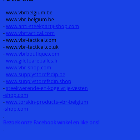
- - - - - - - - - -
- www.vbrbelgium.be
- www.vbr-belgium.be
-
www.anti-steekpartij-shop.com
-
www.vbrtactical.com
- www.vbr-tactical.com
- www.vbr-tactical.co.uk
-
www.vbrboutique.com
-
www.giletpareballes.fr
-
www.vbr-shop.com
-
www.supplystorefsdip.be
-
www.supplystorefsdip.shop
-
steekwerende-en-kogelvrije-vesten
-shop.com
-
www.torskin-products-vbr-belgium
-shop.com
.
Bezoek onze Facebook winkel en like ons!
.