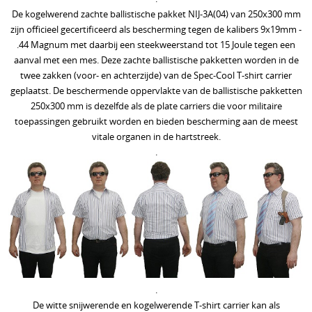
De kogelwerend zachte ballistische pakket NIJ-3A(04) van 250x300 mm
Bescherming tegen slangen
zijn officieel gecertificeerd als bescherming tegen de kalibers 9x19mm -
.44 Magnum met daarbij een steekweerstand tot 15 Joule tegen een
Voetbalsupporters
aanval met een mes. Deze zachte ballistische pakketten worden in de
Buitenhoezen kogelwerende vesten
twee zakken (voor- en achterzijde) van de Spec-Cool T-shirt carrier
geplaatst. De beschermende oppervlakte van de ballistische pakketten
Beschermende pakketten voor in kogel en
250x300 mm is dezelfde als de plate carriers die voor militaire
toepassingen gebruikt worden en bieden bescherming aan de meest
steekwerend vest
vitale organen in de hartstreek.
.
Allerlei
Geschenkideeën
Veelgestelde vragen - FAQ - Vragen en antwoorden
Q&A
MERKEN
.
==================
De witte snijwerende en kogelwerende T-shirt carrier kan als