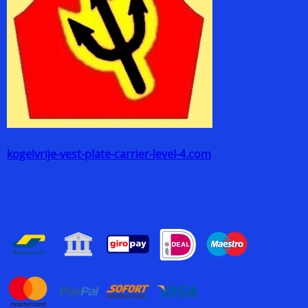
kogelvrije-vest-plate-carrier-level-4.com