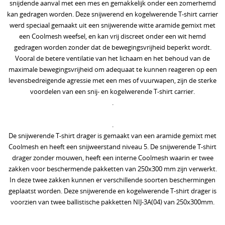
snijdende aanval met een mes en gemakkelijk onder een zomerhemd
kan gedragen worden. Deze snijwerend en kogelwerende T-shirt carrier
Sjaals en col
Herroeping
werd speciaal gemaakt uit een snijwerende witte aramide gemixt met
een Coolmesh weefsel, en kan vrij discreet onder een wit hemd
SECURITY uitrusting
gedragen worden zonder dat de bewegingsvrijheid beperkt wordt.
MILITAIRE uitrusting
Vooral de betere ventilatie van het lichaam en het behoud van de
maximale bewegingsvrijheid om adequaat te kunnen reageren op een
Modulaire accessoires
levensbedreigende agressie met een mes of vuurwapen, zijn de sterke
voordelen van een snij- en kogelwerende T-shirt carrier.
NOODPAKKET BELGIE
.
Survival & Defense Prepping
.
De snijwerende T-shirt drager is gemaakt van een aramide gemixt met
Survival shop belgie
Coolmesh en heeft een snijweerstand niveau 5. De snijwerende T-shirt
CRISIS survival shop
drager zonder mouwen, heeft een interne Coolmesh waarin er twee
zakken voor beschermende pakketten van 250x300 mm zijn verwerkt.
Boogschieten
In deze twee zakken kunnen er verschillende soorten beschermingen
geplaatst worden. Deze snijwerende en kogelwerende T-shirt drager is
Jachtkledij
voorzien van twee ballistische pakketten NIJ-3A(04) van 250x300mm.
Persoonlijke bescherming Afrika reizen
.