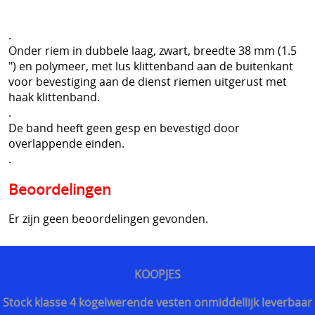
Sjaals en col
Herroeping
.
Onder riem in dubbele laag, zwart, breedte 38 mm (1.5
SECURITY uitrusting
") en polymeer, met lus klittenband aan de buitenkant
MILITAIRE uitrusting
voor bevestiging aan de dienst riemen uitgerust met
haak klittenband.
Modulaire accessoires
.
De band heeft geen gesp en bevestigd door
NOODPAKKET BELGIE
overlappende einden.
.
Survival & Defense Prepping
Beoordelingen
Survival shop belgie
Er zijn geen beoordelingen gevonden.
CRISIS survival shop
Boogschieten
KOOPJES
Jachtkledij
Stock klasse 4 kogelwerende vesten onmiddellijk leverbaar
Persoonlijke bescherming Afrika reizen