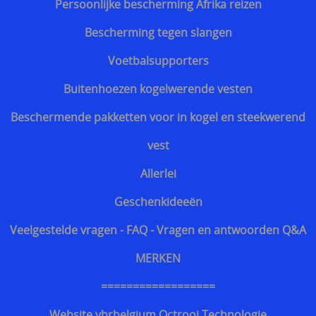
Persoonlijke bescherming Afrika reizen
Snijwerende en kogelwerende T-shirt carriers
Bescherming tegen slangen
Steekpartij forum update
Voetbalsupporters
Info kogelwerende vesten voor politieagenten
Buitenhoezen kogelwerende vesten
Beschermende kledij tegen terreuraanslagen
Beschermende pakketten voor in kogel en steekwerend
Overleven in Oekraïne voor Benelux burgers
vest
Kogelwerende vesten Ukraine / Oekraïne
Allerlei
===================
Geschenkideeën
Hongaars - Magyar
Veelgestelde vragen - FAQ - Vragen en antwoorden Q&A
Slovaaks - Slovenský
MERKEN
Tsjechisch - český
==================
Sloveens - Slovenski
Website vbrbelgium Octrooi Technologie