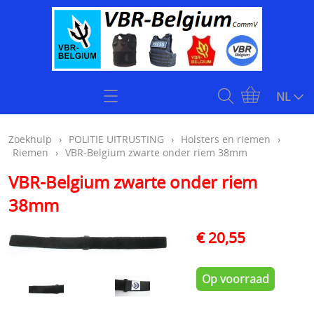
Home
NL
Zoekhulp
Zoekhulp
›
POLITIE UITRUSTING
›
Holsters en riemen
›
Riemen
›
VBR-Belgium zwarte onder riem 38mm
Openingsuren & Contact
VBR-Belgium zwarte onder riem
Webshop
38mm
KOOPJES
Kogelvrije vesten
€ 20,55
Stock klasse 4 kogelwerende vesten onmiddellijk
Plate carriers level 4
Op voorraad
leverbaar
Kogelwerende helmen