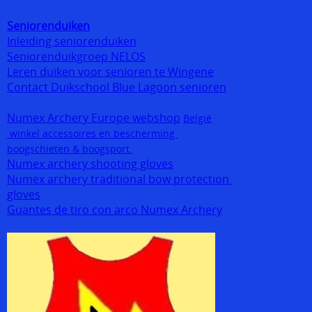
Seniorenduiken
Inleiding seniorenduiken
Seniorenduikgroep NELOS
Leren duiken voor senioren te Wingene
Contact Duikschool Blue Lagoon senioren
Numex Archery Europe webshop
België
winkel accessoires en bescherming
boogschieten & boogsport.
Numex archery shooting gloves
Numex archery traditional bow protection
gloves
Guantes de tiro con arco Numex Archery