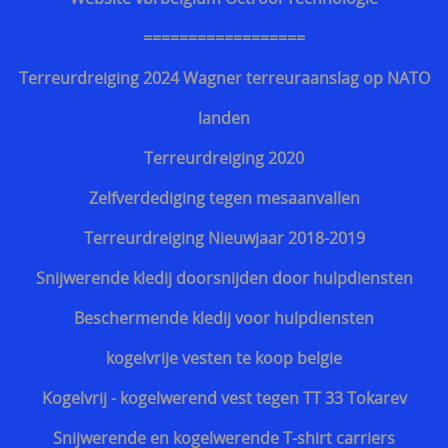
Kroatisch - Hrvatski
==================
Lets - Latvijas
Terreurdreiging 2024 Wagner terreuraanslag op NATO
Ests - Eesti
landen
Iers - Gaeilge
Terreurdreiging 2020
Maltees - Malti
Zelfverdediging tegen mesaanvallen
українська мова / Oekraiënse taal
Terreurdreiging Nieuwjaar 2018-2019
Support Shop
Snijwerende kledij doorsnijden door hulpdiensten
+++
Beschermende kledij voor hulpdiensten
Engarde® Leopard™ marineblauw NIJ-3A MT-PRO
kogelvrije vesten te koop belgie
kogelvrij vest
Kogelvrij - kogelwerend vest tegen TT 33 Tokarev
Zoekhulp
Snijwerende en kogelwerende T-shirt carriers
Professioneel steekwerend vest bewakingsagenten