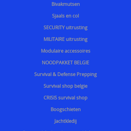
Bivakmutsen
Website vbrbelgium Octrooi Technologie
Sjaals en col
==================
SECURITY uitrusting
Terreurdreiging 2024 Wagner terreuraanslag op
MILITAIRE uitrusting
NATO landen
Modulaire accessoires
Terreurdreiging 2020
NOODPAKKET BELGIE
Zelfverdediging tegen mesaanvallen
Survival & Defense Prepping
Terreurdreiging Nieuwjaar 2018-2019
Survival shop belgie
Snijwerende kledij doorsnijden door hulpdiensten
CRISIS survival shop
Beschermende kledij voor hulpdiensten
Boogschieten
kogelvrije vesten te koop belgie
Jachtkledij
Kogelvrij - kogelwerend vest tegen TT 33 Tokarev