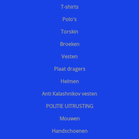
T-shirts
Bescherming tegen slangen
Polo's
Voetbalsupporters
Torskin
Buitenhoezen kogelwerende vesten
Broeken
Beschermende pakketten voor in kogel en
Vesten
steekwerend vest
Plaat dragers
Allerlei
Helmen
Geschenkideeën
Anti Kalashnikov vesten
Veelgestelde vragen - FAQ - Vragen en antwoorden
POLITIE UITRUSTING
Q&A
Mouwen
MERKEN
Handschoenen
==================