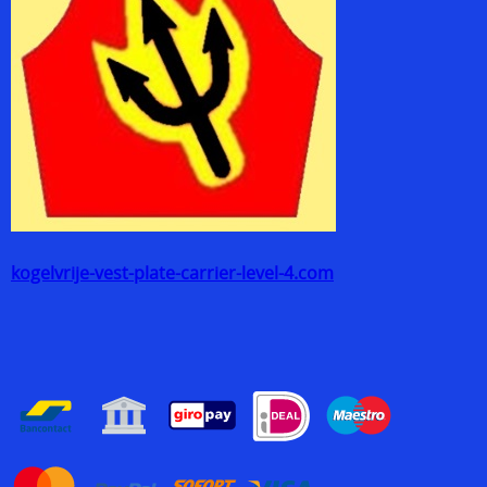
kogelvrije-vest-plate-carrier-level-4.com