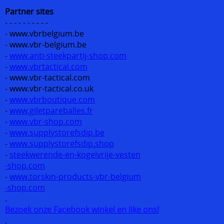
Partner sites
- - - - - - - - - -
- www.vbrbelgium.be
- www.vbr-belgium.be
-
www.anti-steekpartij-shop.com
-
www.vbrtactical.com
- www.vbr-tactical.com
- www.vbr-tactical.co.uk
-
www.vbrboutique.com
-
www.giletpareballes.fr
-
www.vbr-shop.com
-
www.supplystorefsdip.be
-
www.supplystorefsdip.shop
-
steekwerende-en-kogelvrije-vesten
-shop.com
-
www.torskin-products-vbr-belgium
-shop.com
.
Bezoek onze Facebook winkel en like ons!
.