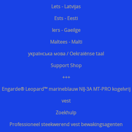
Lets - Latvijas
Ests - Eesti
Iers - Gaeilge
Maltees - Malti
українська мова / Oekraiënse taal
Support Shop
+++
Engarde® Leopard™ marineblauw NIJ-3A MT-PRO kogelvrij
vest
Zoekhulp
Professioneel steekwerend vest bewakingsagenten