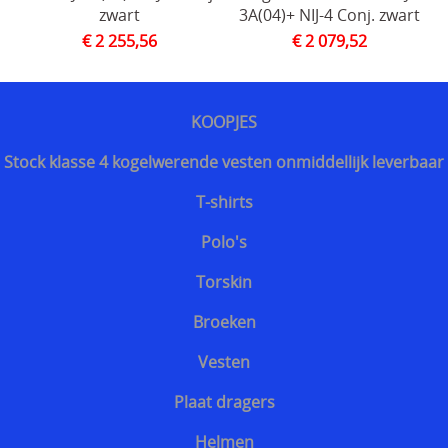
zwart
3A(04)+ NIJ-4 Conj. zwart
Bescherming tegen slangen
€ 2 255,56
€ 2 079,52
Voetbalsupporters
Buitenhoezen kogelwerende vesten
KOOPJES
Beschermende pakketten voor in kogel en
Stock klasse 4 kogelwerende vesten onmiddellijk leverbaar
steekwerend vest
T-shirts
Allerlei
Polo's
Geschenkideeën
Torskin
Veelgestelde vragen - FAQ - Vragen en antwoorden
Broeken
Q&A
Vesten
MERKEN
Plaat dragers
==================
Helmen