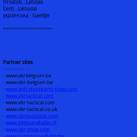
Hrvatski - Latvijas
Eesti - Lietuviai
українська - Gaeilge
==================
Partner sites
- - - - - - - - - -
- www.vbrbelgium.be
- www.vbr-belgium.be
-
www.anti-steekpartij-shop.com
-
www.vbrtactical.com
- www.vbr-tactical.com
- www.vbr-tactical.co.uk
-
www.vbrboutique.com
-
www.giletpareballes.fr
-
www.vbr-shop.com
-
www.supplystorefsdip.be