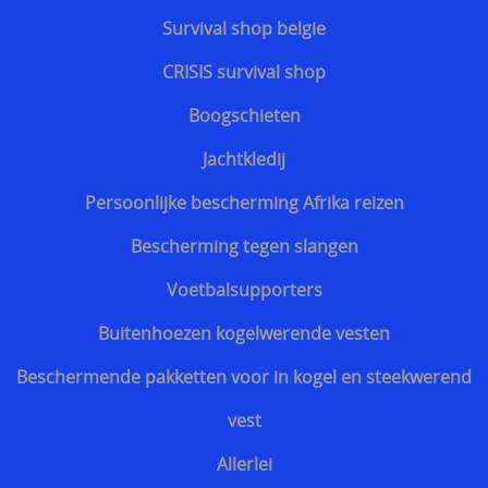
Snijwerende en kogelwerende T-shirt carriers
Survival shop belgie
Steekpartij forum update
CRISIS survival shop
Info kogelwerende vesten voor politieagenten
Boogschieten
Beschermende kledij tegen terreuraanslagen
Jachtkledij
Overleven in Oekraïne voor Benelux burgers
Persoonlijke bescherming Afrika reizen
Kogelwerende vesten Ukraine / Oekraïne
Bescherming tegen slangen
===================
Voetbalsupporters
Hongaars - Magyar
Buitenhoezen kogelwerende vesten
Slovaaks - Slovenský
Beschermende pakketten voor in kogel en steekwerend
Tsjechisch - český
vest
Sloveens - Slovenski
Allerlei