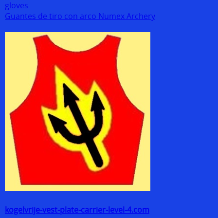
gloves
Guantes de tiro con arco Numex Archery
kogelvrije-vest-plate-carrier-level-4.com