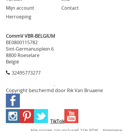
Mijn account
Contact
Herroeping
CommV VBR-BELGIUM
BE0800115782
Sint-Germanusplein 6
8800 Roeselare
België
32495773277
.
Copyright beschermd door Rik Van Bruaene
TikTok
Alle prijzen zijn Inclusief 21% BTW
Algemene