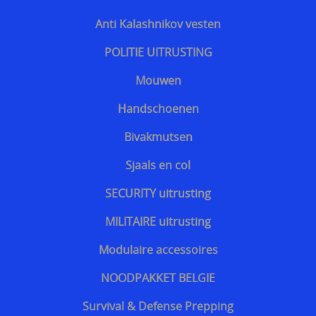
Website vbrbelgium Octrooi Technologie
Anti Kalashnikov vesten
==================
POLITIE UITRUSTING
Terreurdreiging 2024 Wagner terreuraanslag op
Mouwen
NATO landen
Handschoenen
Terreurdreiging 2020
Bivakmutsen
Zelfverdediging tegen mesaanvallen
Sjaals en col
Terreurdreiging Nieuwjaar 2018-2019
SECURITY uitrusting
Snijwerende kledij doorsnijden door hulpdiensten
MILITAIRE uitrusting
Beschermende kledij voor hulpdiensten
Modulaire accessoires
kogelvrije vesten te koop belgie
NOODPAKKET BELGIE
Kogelvrij - kogelwerend vest tegen TT 33 Tokarev
Survival & Defense Prepping