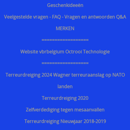
Kroatisch - Hrvatski
Geschenkideeën
Lets - Latvijas
Veelgestelde vragen - FAQ - Vragen en antwoorden Q&A
Ests - Eesti
MERKEN
Iers - Gaeilge
==================
Maltees - Malti
Website vbrbelgium Octrooi Technologie
українська мова / Oekraiënse taal
==================
Support Shop
Terreurdreiging 2024 Wagner terreuraanslag op NATO
+++
landen
Engarde® Leopard™ marineblauw NIJ-3A MT-PRO
Terreurdreiging 2020
kogelvrij vest
Zelfverdediging tegen mesaanvallen
Zoekhulp
Terreurdreiging Nieuwjaar 2018-2019
Professioneel steekwerend vest bewakingsagenten