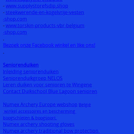
-
www.supplystorefsdip.shop
-
steekwerende-en-kogelvrije-vesten
-shop.com
-
www.torskin-products-vbr-belgium
-shop.com
.
Bezoek onze Facebook winkel en like ons!
.
Seniorenduiken
Inleiding seniorenduiken
Seniorenduikgroep NELOS
Leren duiken voor senioren te Wingene
Contact Duikschool Blue Lagoon senioren
Numex Archery Europe webshop
België
winkel accessoires en bescherming
boogschieten & boogsport.
Numex archery shooting gloves
Numex archery traditional bow protection