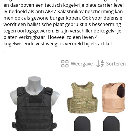
T-shirts
en daarboven een tactisch kogelvrije plate carrier level
Militaire shop
IV bedoeld als anti AK47 Kalashnikov bescherming kan
Polo's
men ook als gewone burger kopen. Ook voor defensie
Torskin
wordt een ballistische plaat gebruikt als bescherming
Politie uitrusting
tegen oorlogsgeweren. Er zijn verschillende kogelvrije
Broeken
platen verkrijgbaar. Hoeveel zo een leven 4
Steekwerende vesten
kogelwerende vest weegt is vermeld bij elk artikel.
Vesten
.
Steekwerend T-shirt
Plaat dragers
Weergave
Sorteren
Veel gestelde vragen
Helmen
Anti Kalashnikov vesten
Torskin
POLITIE UITRUSTING
Info
Mouwen
Mijn account
Handschoenen
Contact
Bivakmutsen