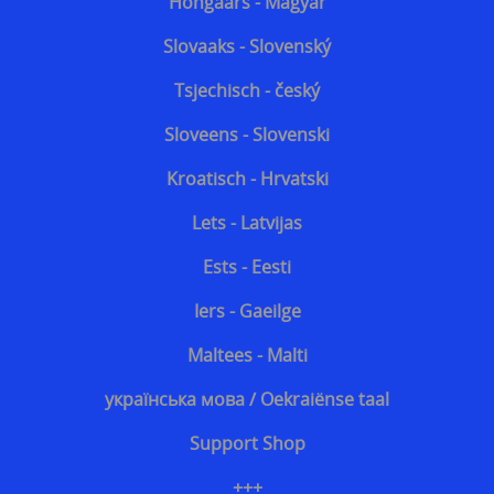
Hongaars - Magyar
Slovaaks - Slovenský
Tsjechisch - český
Sloveens - Slovenski
Kroatisch - Hrvatski
Lets - Latvijas
Ests - Eesti
Iers - Gaeilge
Maltees - Malti
українська мова / Oekraiënse taal
Support Shop
+++