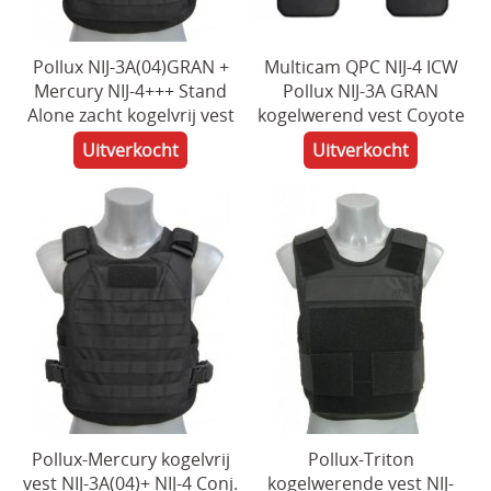
Sjaals en col
Herroeping
Pollux NIJ-3A(04)GRAN +
Multicam QPC NIJ-4 ICW
SECURITY uitrusting
Mercury NIJ-4+++ Stand
Pollux NIJ-3A GRAN
Alone zacht kogelvrij vest
kogelwerend vest Coyote
MILITAIRE uitrusting
Uitverkocht
Uitverkocht
Modulaire accessoires
NOODPAKKET BELGIE
Survival & Defense Prepping
Survival shop belgie
CRISIS survival shop
Boogschieten
Jachtkledij
Pollux-Mercury kogelvrij
Pollux-Triton
Persoonlijke bescherming Afrika reizen
vest NIJ-3A(04)+ NIJ-4 Conj.
kogelwerende vest NIJ-