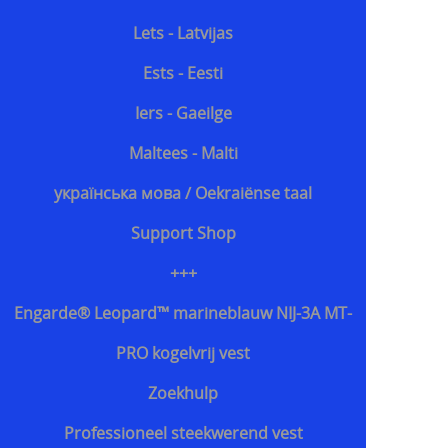
Lets - Latvijas
Ests - Eesti
Iers - Gaeilge
Maltees - Malti
українська мова / Oekraiënse taal
Support Shop
+++
Engarde® Leopard™ marineblauw NIJ-3A MT-
PRO kogelvrij vest
Zoekhulp
Professioneel steekwerend vest