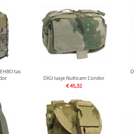
 EHBO tas
D
dor
DIGI tasje Nulticam Condor
€ 45,32