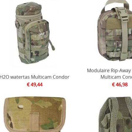
Modulaire Rip-Away
H2O watertas Multicam Condor
Multicam Con
€ 49,44
€ 46,98