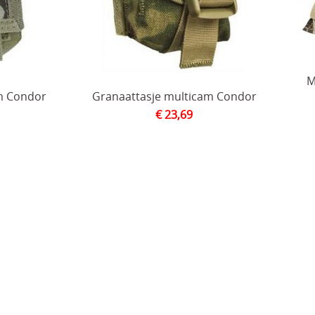
M
m Condor
Granaattasje multicam Condor
€ 23,69