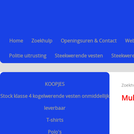
Home
Zoekhulp
Openingsuren & Contact
We
Politie uitrusting
Steekwerende vesten
Steekwere
KOOPJES
Zoekh
Stock klasse 4 kogelwerende vesten onmiddellijk
Mul
leverbaar
T-shirts
Polo's