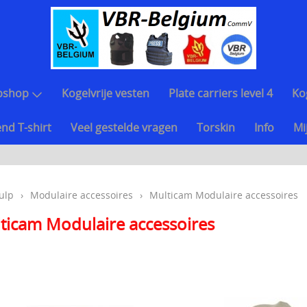
bshop
Kogelvrije vesten
Plate carriers level 4
Ko
nd T-shirt
Veel gestelde vragen
Torskin
Info
Mi
ulp
›
Modulaire accessoires
›
Multicam Modulaire accessoires
ticam Modulaire accessoires