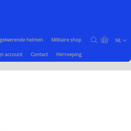
gelwerende helmen
Militaire shop
NL
jn account
Contact
Herroeping