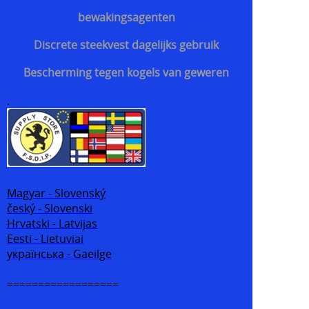
bewakingsagenten
Discrete steekvest dagelijks gebruik
Bescherming tegen kogels van geweren
.
Magyar - Slovenský
český - Slovenski
Hrvatski - Latvijas
Eesti - Lietuviai
українська - Gaeilge
==================