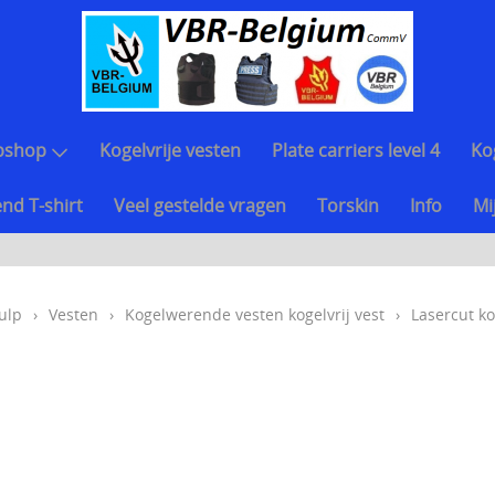
bshop
Kogelvrije vesten
Plate carriers level 4
Ko
nd T-shirt
Veel gestelde vragen
Torskin
Info
Mi
ulp
›
Vesten
›
Kogelwerende vesten kogelvrij vest
›
Lasercut ko