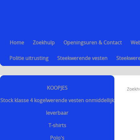
Home
Zoekhulp
Openingsuren & Contact
We
Politie uitrusting
Steekwerende vesten
Steekwere
KOOPJES
Zoekh
Stock klasse 4 kogelwerende vesten onmiddellijk
leverbaar
T-shirts
Polo's