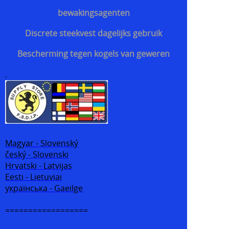
bewakingsagenten
Discrete steekvest dagelijks gebruik
Bescherming tegen kogels van geweren
.
Magyar - Slovenský
český - Slovenski
Hrvatski - Latvijas
Eesti - Lietuviai
українська - Gaeilge
==================