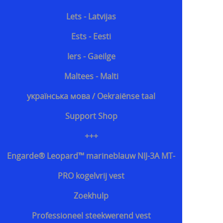
Lets - Latvijas
Ests - Eesti
Iers - Gaeilge
Maltees - Malti
українська мова / Oekraiënse taal
Support Shop
+++
Engarde® Leopard™ marineblauw NIJ-3A MT-
PRO kogelvrij vest
Zoekhulp
Professioneel steekwerend vest