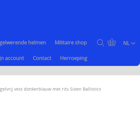
gelwerende helmen
Militaire shop
NL
jn account
Contact
Herroeping
gelvrij vest donkerblauw met rits Sioen Ballistics