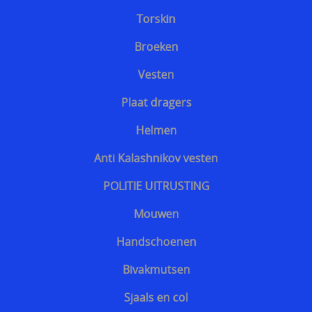
Torskin
Sjaals en col
Herroeping
Broeken
SECURITY uitrusting
Vesten
MILITAIRE uitrusting
Plaat dragers
Modulaire accessoires
Helmen
NOODPAKKET BELGIE
Anti Kalashnikov vesten
Survival & Defense Prepping
POLITIE UITRUSTING
Survival shop belgie
Mouwen
CRISIS survival shop
Handschoenen
Boogschieten
Bivakmutsen
Jachtkledij
Sjaals en col
Persoonlijke bescherming Afrika reizen