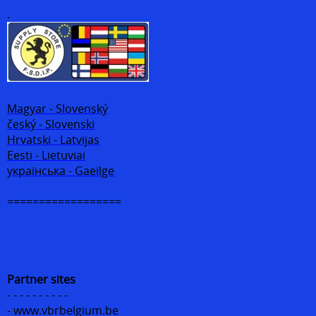
.
Magyar - Slovenský
český - Slovenski
Hrvatski - Latvijas
Eesti - Lietuviai
українська - Gaeilge
==================
Partner sites
- - - - - - - - - -
- www.vbrbelgium.be