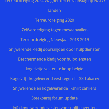
Terreurdreiging 2024 Wagner terreuraanslag op NATO
Snijwerende en kogelwerende T-shirt carriers
landen
Steekpartij forum update
Terreurdreiging 2020
Info kogelwerende vesten voor politieagenten
Zelfverdediging tegen mesaanvallen
Beschermende kledij tegen terreuraanslagen
Terreurdreiging Nieuwjaar 2018-2019
Overleven in Oekraïne voor Benelux burgers
Snijwerende kledij doorsnijden door hulpdiensten
Kogelwerende vesten Ukraine / Oekraïne
Beschermende kledij voor hulpdiensten
===================
kogelvrije vesten te koop belgie
Hongaars - Magyar
Kogelvrij - kogelwerend vest tegen TT 33 Tokarev
Slovaaks - Slovenský
Snijwerende en kogelwerende T-shirt carriers
Tsjechisch - český
Steekpartij forum update
Sloveens - Slovenski
Info kogelwerende vesten voor politieagenten