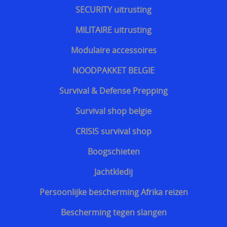
SECURITY uitrusting
Bescherming tegen slangen
MILITAIRE uitrusting
Voetbalsupporters
Modulaire accessoires
Buitenhoezen kogelwerende vesten
NOODPAKKET BELGIE
Beschermende pakketten voor in kogel en
Survival & Defense Prepping
steekwerend vest
Survival shop belgie
Allerlei
CRISIS survival shop
Geschenkideeën
Boogschieten
Veelgestelde vragen - FAQ - Vragen en antwoorden
Jachtkledij
Q&A
Persoonlijke bescherming Afrika reizen
MERKEN
Bescherming tegen slangen
==================