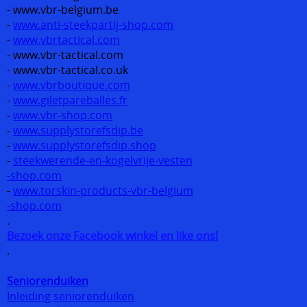
- www.vbr-belgium.be
-
www.anti-steekpartij-shop.com
-
www.vbrtactical.com
- www.vbr-tactical.com
- www.vbr-tactical.co.uk
-
www.vbrboutique.com
-
www.giletpareballes.fr
-
www.vbr-shop.com
-
www.supplystorefsdip.be
-
www.supplystorefsdip.shop
-
steekwerende-en-kogelvrije-vesten
-shop.com
-
www.torskin-products-vbr-belgium
-shop.com
.
Bezoek onze Facebook winkel en like ons!
.
Seniorenduiken
Inleiding seniorenduiken