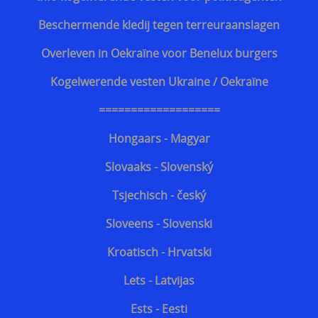
Kroatisch - Hrvatski
Beschermende kledij tegen terreuraanslagen
Lets - Latvijas
Overleven in Oekraïne voor Benelux burgers
Ests - Eesti
Kogelwerende vesten Ukraine / Oekraïne
Iers - Gaeilge
===================
Maltees - Malti
Hongaars - Magyar
українська мова / Oekraiënse taal
Slovaaks - Slovenský
Support Shop
Tsjechisch - český
+++
Sloveens - Slovenski
Engarde® Leopard™ marineblauw NIJ-3A MT-PRO
Kroatisch - Hrvatski
kogelvrij vest
Lets - Latvijas
Zoekhulp
Ests - Eesti
Professioneel steekwerend vest bewakingsagenten