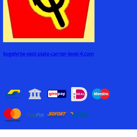
kogelvrije-vest-plate-carrier-level-4.com