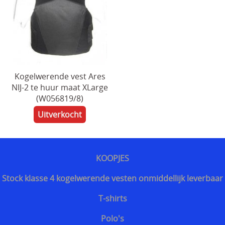
T-shirts
Militaire shop
Polo's
Torskin
Politie uitrusting
Broeken
Steekwerende vesten
Kogelwerende vest Ares
Vesten
NIJ-2 te huur maat XLarge
Steekwerend T-shirt
(W056819/8)
Plaat dragers
Uitverkocht
Veel gestelde vragen
Helmen
Anti Kalashnikov vesten
Torskin
KOOPJES
POLITIE UITRUSTING
Info
Stock klasse 4 kogelwerende vesten onmiddellijk leverbaar
Mouwen
Mijn account
T-shirts
Handschoenen
Polo's
Contact
Bivakmutsen