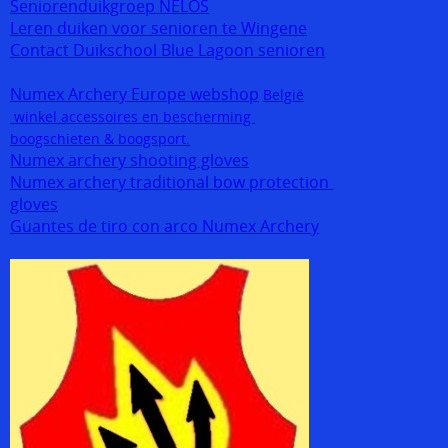
Seniorenduikgroep NELOS
Leren duiken voor senioren te Wingene
Contact Duikschool Blue Lagoon senioren
Numex Archery Europe webshop
België
winkel accessoires en bescherming
boogschieten & boogsport.
Numex archery shooting gloves
Numex archery traditional bow protection
gloves
Guantes de tiro con arco Numex Archery