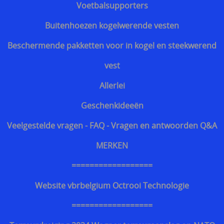
Voetbalsupporters
Website vbrbelgium Octrooi Technologie
Buitenhoezen kogelwerende vesten
==================
Beschermende pakketten voor in kogel en steekwerend
Terreurdreiging 2024 Wagner terreuraanslag op
vest
NATO landen
Allerlei
Terreurdreiging 2020
Geschenkideeën
Zelfverdediging tegen mesaanvallen
Veelgestelde vragen - FAQ - Vragen en antwoorden Q&A
Terreurdreiging Nieuwjaar 2018-2019
MERKEN
Snijwerende kledij doorsnijden door hulpdiensten
==================
Beschermende kledij voor hulpdiensten
Website vbrbelgium Octrooi Technologie
kogelvrije vesten te koop belgie
==================
Kogelvrij - kogelwerend vest tegen TT 33 Tokarev