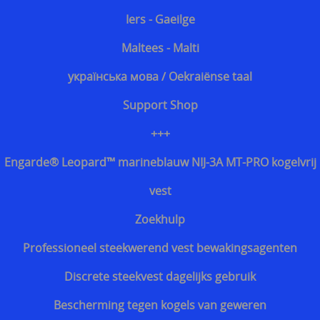
Iers - Gaeilge
Discrete steekvest dagelijks gebruik
Maltees - Malti
Bescherming tegen kogels van geweren
українська мова / Oekraiënse taal
Support Shop
+++
Engarde® Leopard™ marineblauw NIJ-3A MT-PRO kogelvrij
vest
Zoekhulp
Professioneel steekwerend vest bewakingsagenten
Discrete steekvest dagelijks gebruik
Bescherming tegen kogels van geweren