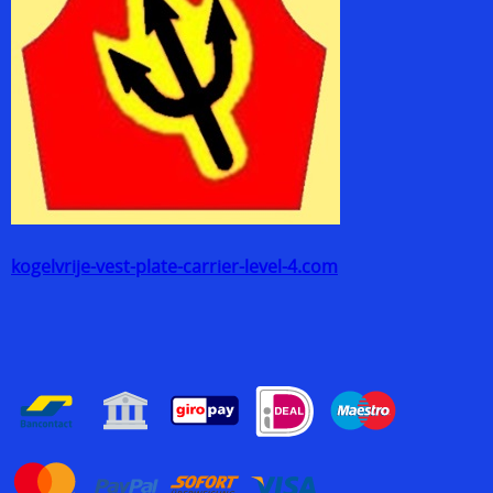
kogelvrije-vest-plate-carrier-level-4.com