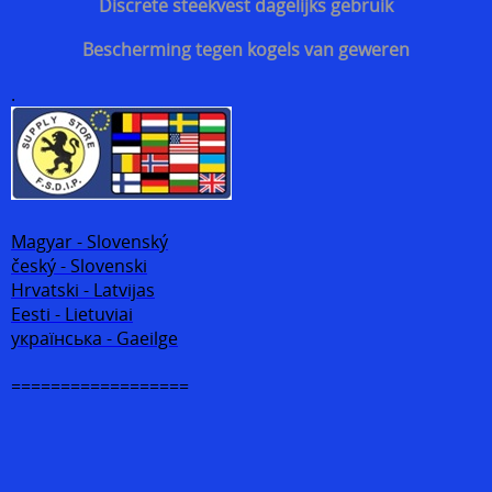
Discrete steekvest dagelijks gebruik
Bescherming tegen kogels van geweren
.
Magyar - Slovenský
český - Slovenski
Hrvatski - Latvijas
Eesti - Lietuviai
українська - Gaeilge
==================