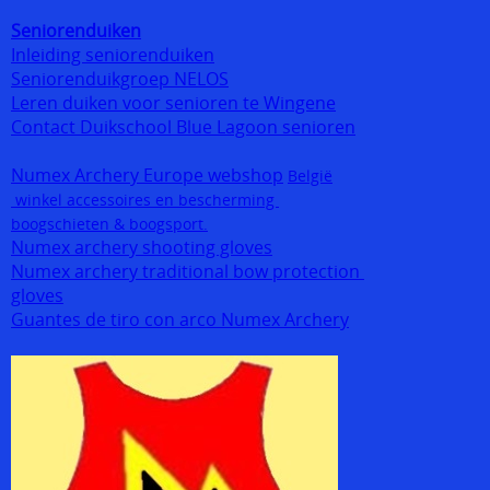
Seniorenduiken
Inleiding seniorenduiken
Seniorenduikgroep NELOS
Leren duiken voor senioren te Wingene
Contact Duikschool Blue Lagoon senioren
Numex Archery Europe webshop
België
winkel accessoires en bescherming
boogschieten & boogsport.
Numex archery shooting gloves
Numex archery traditional bow protection
gloves
Guantes de tiro con arco Numex Archery