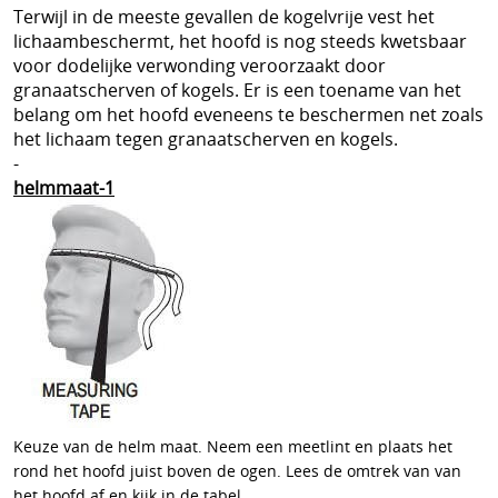
Terwijl in de meeste gevallen de kogelvrije vest het
Sjaals en col
lichaambeschermt, het hoofd is nog steeds kwetsbaar
Herroeping
voor dodelijke verwonding veroorzaakt door
SECURITY uitrusting
granaatscherven of kogels. Er is een toename van het
belang om het hoofd eveneens te beschermen net zoals
MILITAIRE uitrusting
het lichaam tegen granaatscherven en kogels.
-
Modulaire accessoires
helmmaat-1
NOODPAKKET BELGIE
Survival & Defense Prepping
Survival shop belgie
CRISIS survival shop
Boogschieten
Jachtkledij
Keuze van de helm maat. Neem een meetlint en plaats het
rond het hoofd juist boven de ogen. Lees de omtrek van van
Persoonlijke bescherming Afrika reizen
het hoofd af en kijk in de tabel.