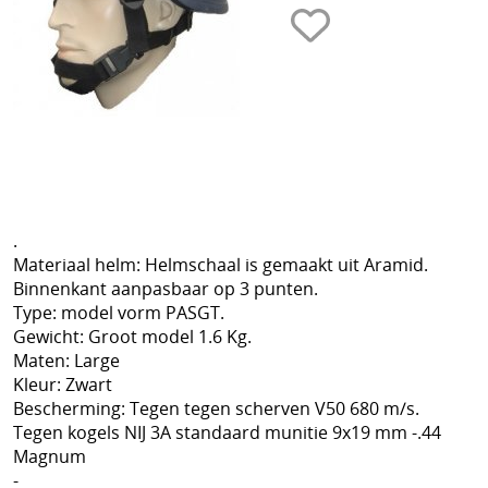
T-shirts
Militaire shop
Polo's
Torskin
Politie uitrusting
Broeken
Steekwerende vesten
Vesten
Steekwerend T-shirt
Plaat dragers
.
Veel gestelde vragen
Helmen
Materiaal helm: Helmschaal is gemaakt uit Aramid.
Binnenkant aanpasbaar op 3 punten.
Anti Kalashnikov vesten
Type: model vorm PASGT.
Torskin
Gewicht: Groot model 1.6 Kg.
POLITIE UITRUSTING
Maten: Large
Info
Kleur: Zwart
Mouwen
Bescherming: Tegen tegen scherven V50 680 m/s.
Mijn account
Tegen kogels NIJ 3A standaard munitie 9x19 mm -.44
Handschoenen
Magnum
Contact
-
Bivakmutsen