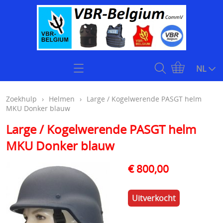
Home
NL
Zoekhulp
Zoekhulp
›
Helmen
›
Large / Kogelwerende PASGT helm
MKU Donker blauw
Openingsuren & Contact
Large / Kogelwerende PASGT helm
Webshop
MKU Donker blauw
KOOPJES
Kogelvrije vesten
€ 800,00
Stock klasse 4 kogelwerende vesten onmiddellijk
Plate carriers level 4
Uitverkocht
leverbaar
Kogelwerende helmen