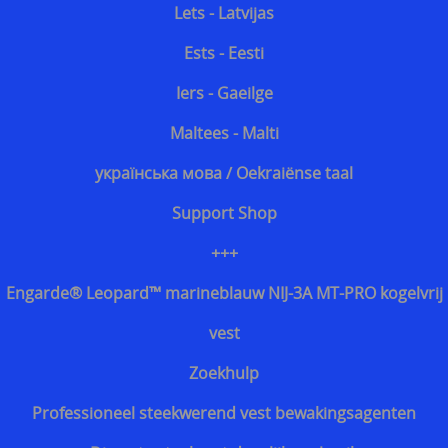
Lets - Latvijas
Ests - Eesti
Iers - Gaeilge
Maltees - Malti
українська мова / Oekraiënse taal
Support Shop
+++
Engarde® Leopard™ marineblauw NIJ-3A MT-PRO kogelvrij
vest
Zoekhulp
Professioneel steekwerend vest bewakingsagenten