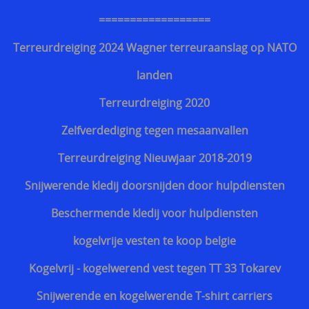
==================
Discrete steekvest dagelijks gebruik
Terreurdreiging 2024 Wagner terreuraanslag op NATO
Bescherming tegen kogels van geweren
landen
Terreurdreiging 2020
Zelfverdediging tegen mesaanvallen
Terreurdreiging Nieuwjaar 2018-2019
Snijwerende kledij doorsnijden door hulpdiensten
Beschermende kledij voor hulpdiensten
kogelvrije vesten te koop belgie
Kogelvrij - kogelwerend vest tegen TT 33 Tokarev
Snijwerende en kogelwerende T-shirt carriers