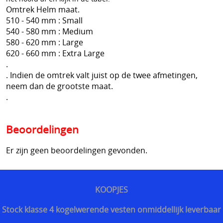
Omtrek Helm maat.
Bescherming tegen slangen
510 - 540 mm : Small
540 - 580 mm : Medium
Voetbalsupporters
580 - 620 mm : Large
Buitenhoezen kogelwerende vesten
620 - 660 mm : Extra Large
.
Beschermende pakketten voor in kogel en
. Indien de omtrek valt juist op de twee afmetingen,
neem dan de grootste maat.
steekwerend vest
.
Allerlei
Beoordelingen
Geschenkideeën
Er zijn geen beoordelingen gevonden.
Veelgestelde vragen - FAQ - Vragen en antwoorden
Q&A
KOOPJES
MERKEN
Stock klasse 4 kogelwerende vesten onmiddellijk leverbaar
==================