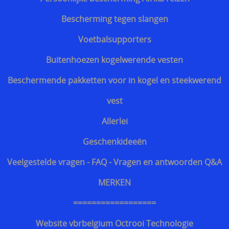
Kroatisch - Hrvatski
Bescherming tegen slangen
Lets - Latvijas
Voetbalsupporters
Ests - Eesti
Buitenhoezen kogelwerende vesten
Iers - Gaeilge
Beschermende pakketten voor in kogel en steekwerend
Maltees - Malti
vest
українська мова / Oekraiënse taal
Allerlei
Support Shop
Geschenkideeën
+++
Veelgestelde vragen - FAQ - Vragen en antwoorden Q&A
Engarde® Leopard™ marineblauw NIJ-3A MT-PRO
MERKEN
kogelvrij vest
==================
Zoekhulp
Website vbrbelgium Octrooi Technologie
Professioneel steekwerend vest bewakingsagenten