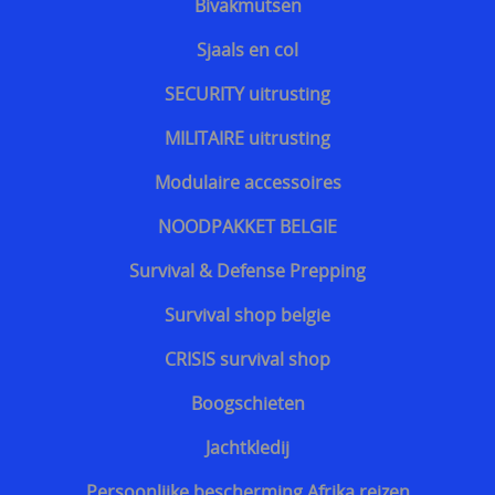
Bivakmutsen
Snijwerende en kogelwerende T-shirt carriers
Sjaals en col
Steekpartij forum update
SECURITY uitrusting
Info kogelwerende vesten voor politieagenten
MILITAIRE uitrusting
Beschermende kledij tegen terreuraanslagen
Modulaire accessoires
Overleven in Oekraïne voor Benelux burgers
NOODPAKKET BELGIE
Kogelwerende vesten Ukraine / Oekraïne
Survival & Defense Prepping
===================
Survival shop belgie
Hongaars - Magyar
CRISIS survival shop
Slovaaks - Slovenský
Boogschieten
Tsjechisch - český
Jachtkledij
Sloveens - Slovenski
Persoonlijke bescherming Afrika reizen