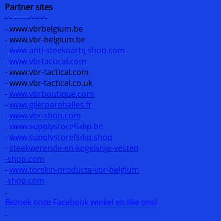
Partner sites
- - - - - - - - - -
- www.vbrbelgium.be
- www.vbr-belgium.be
-
www.anti-steekpartij-shop.com
-
www.vbrtactical.com
- www.vbr-tactical.com
- www.vbr-tactical.co.uk
-
www.vbrboutique.com
-
www.giletpareballes.fr
-
www.vbr-shop.com
-
www.supplystorefsdip.be
-
www.supplystorefsdip.shop
-
steekwerende-en-kogelvrije-vesten
-shop.com
-
www.torskin-products-vbr-belgium
-shop.com
.
Bezoek onze Facebook winkel en like ons!
.