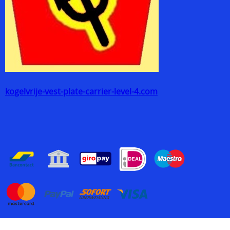
kogelvrije-vest-plate-carrier-level-4.com