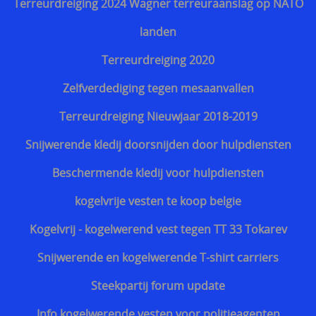
Kroatisch - Hrvatski
Terreurdreiging 2024 Wagner terreuraanslag op NATO
Lets - Latvijas
landen
Ests - Eesti
Terreurdreiging 2020
Iers - Gaeilge
Zelfverdediging tegen mesaanvallen
Maltees - Malti
Terreurdreiging Nieuwjaar 2018-2019
українська мова / Oekraiënse taal
Snijwerende kledij doorsnijden door hulpdiensten
Support Shop
Beschermende kledij voor hulpdiensten
+++
kogelvrije vesten te koop belgie
Engarde® Leopard™ marineblauw NIJ-3A MT-PRO
Kogelvrij - kogelwerend vest tegen TT 33 Tokarev
kogelvrij vest
Snijwerende en kogelwerende T-shirt carriers
Zoekhulp
Steekpartij forum update
Professioneel steekwerend vest bewakingsagenten
Info kogelwerende vesten voor politieagenten