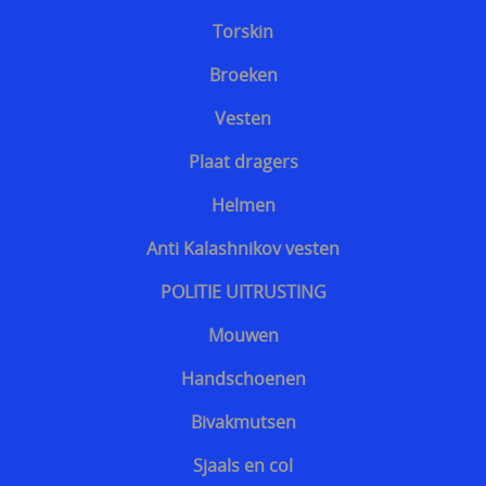
Bescherming tegen slangen
Torskin
Voetbalsupporters
Broeken
Buitenhoezen kogelwerende vesten
Vesten
Beschermende pakketten voor in kogel en
Plaat dragers
steekwerend vest
Helmen
Allerlei
Anti Kalashnikov vesten
Geschenkideeën
POLITIE UITRUSTING
Veelgestelde vragen - FAQ - Vragen en antwoorden
Mouwen
Q&A
Handschoenen
MERKEN
Bivakmutsen
==================
Sjaals en col