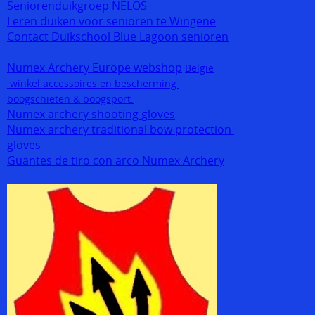
Seniorenduikgroep NELOS
Leren duiken voor senioren te Wingene
Contact Duikschool Blue Lagoon senioren
Numex Archery Europe webshop
België
winkel accessoires en bescherming
boogschieten & boogsport.
Numex archery shooting gloves
Numex archery traditional bow protection
gloves
Guantes de tiro con arco Numex Archery