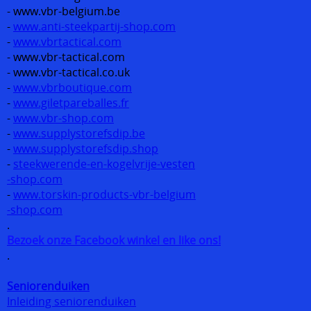
- www.vbr-belgium.be
-
www.anti-steekpartij-shop.com
-
www.vbrtactical.com
- www.vbr-tactical.com
- www.vbr-tactical.co.uk
-
www.vbrboutique.com
-
www.giletpareballes.fr
-
www.vbr-shop.com
-
www.supplystorefsdip.be
-
www.supplystorefsdip.shop
-
steekwerende-en-kogelvrije-vesten
-shop.com
-
www.torskin-products-vbr-belgium
-shop.com
.
Bezoek onze Facebook winkel en like ons!
.
Seniorenduiken
Inleiding seniorenduiken