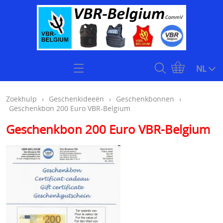
Home
NL
Zoekhulp
Zoekhulp
›
Geschenkideeën
›
Geschenkbonnen
›
Geschenkbon 200 Euro VBR-Belgium
Openingsuren & Contact
Geschenkbon 200 Euro VBR-Belgium
Webshop
KOOPJES
Kogelvrije vesten
Stock klasse 4 kogelwerende vesten onmiddellijk
Plate carriers level 4
leverbaar
Kogelwerende helmen