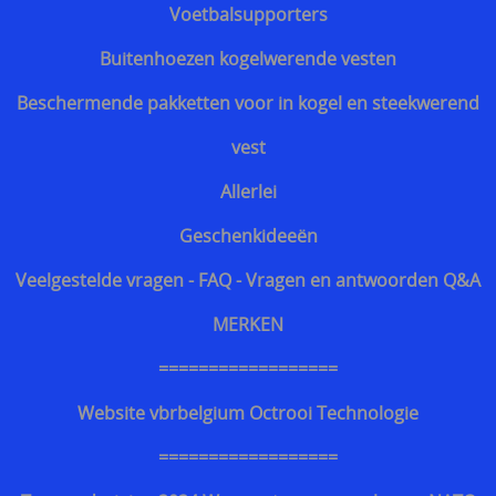
Snijwerende en kogelwerende T-shirt carriers
Voetbalsupporters
Steekpartij forum update
Buitenhoezen kogelwerende vesten
Info kogelwerende vesten voor politieagenten
Beschermende pakketten voor in kogel en steekwerend
Beschermende kledij tegen terreuraanslagen
vest
Overleven in Oekraïne voor Benelux burgers
Allerlei
Kogelwerende vesten Ukraine / Oekraïne
Geschenkideeën
===================
Veelgestelde vragen - FAQ - Vragen en antwoorden Q&A
Hongaars - Magyar
MERKEN
Slovaaks - Slovenský
==================
Tsjechisch - český
Website vbrbelgium Octrooi Technologie
Sloveens - Slovenski
==================