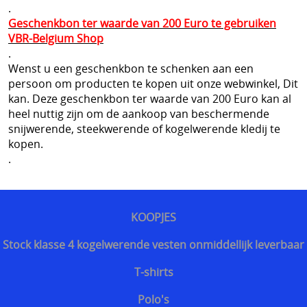
.
Geschenkbon ter waarde van 200 Euro te gebruiken
Sjaals en col
Herroeping
VBR-Belgium Shop
SECURITY uitrusting
.
Wenst u een geschenkbon te schenken aan een
MILITAIRE uitrusting
persoon om producten te kopen uit onze webwinkel, Dit
kan. Deze geschenkbon ter waarde van 200 Euro kan al
Modulaire accessoires
heel nuttig zijn om de aankoop van beschermende
snijwerende, steekwerende of kogelwerende kledij te
NOODPAKKET BELGIE
kopen.
.
Survival & Defense Prepping
Survival shop belgie
CRISIS survival shop
KOOPJES
Boogschieten
Stock klasse 4 kogelwerende vesten onmiddellijk leverbaar
Jachtkledij
T-shirts
Persoonlijke bescherming Afrika reizen
Polo's