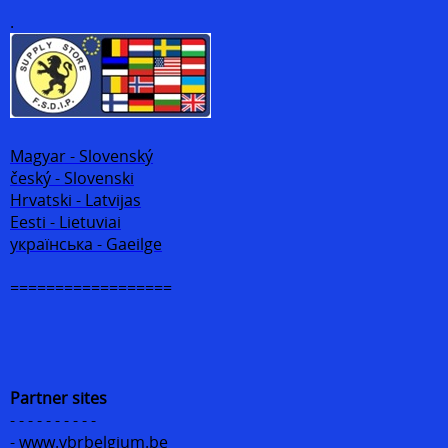
.
Magyar - Slovenský
český - Slovenski
Hrvatski - Latvijas
Eesti - Lietuviai
українська - Gaeilge
==================
Partner sites
- - - - - - - - - -
- www.vbrbelgium.be