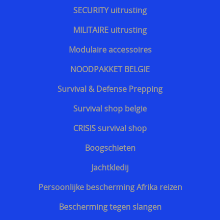
Website vbrbelgium Octrooi Technologie
SECURITY uitrusting
==================
MILITAIRE uitrusting
Terreurdreiging 2024 Wagner terreuraanslag op
Modulaire accessoires
NATO landen
NOODPAKKET BELGIE
Terreurdreiging 2020
Survival & Defense Prepping
Zelfverdediging tegen mesaanvallen
Survival shop belgie
Terreurdreiging Nieuwjaar 2018-2019
CRISIS survival shop
Snijwerende kledij doorsnijden door hulpdiensten
Boogschieten
Beschermende kledij voor hulpdiensten
Jachtkledij
kogelvrije vesten te koop belgie
Persoonlijke bescherming Afrika reizen
Kogelvrij - kogelwerend vest tegen TT 33 Tokarev
Bescherming tegen slangen