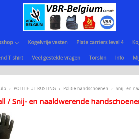
bshop
Kogelvrije vesten
Plate carriers level 4
Ko
nd T-shirt
Veel gestelde vragen
Torskin
Info
Mi
ulp
›
POLITIE UITRUSTING
›
Politie handschoenen
›
Snij- en n
ll / Snij- en naaldwerende handschoenen