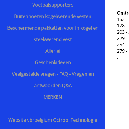
Voetbalsupporters
.
Omtre
Buitenhoezen kogelwerende vesten
152
178
Beschermende pakketten voor in kogel en
203
229
steekwerend vest
254
279
Allerlei
.
Geschenkideeën
Veelgestelde vragen - FAQ - Vragen en
antwoorden Q&A
MERKEN
==================
Website vbrbelgium Octrooi Technologie