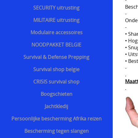
Besch
SECURITY uitrusting
-
MILITAIRE uitrusting
Onder
-
Modulaire accessoires
• Sha
• Hog
NOODPAKKET BELGIE
• Snu
• Uit
Survival & Defense Prepping
• Bes
-
Survival shop belgie
.
Maat
CRISIS survival shop
.
Boogschieten
Jachtkledij
Persoonlijke bescherming Afrika reizen
Bescherming tegen slangen