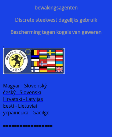
bewakingsagenten
Discrete steekvest dagelijks gebruik
Bescherming tegen kogels van geweren
.
Magyar - Slovenský
český - Slovenski
Hrvatski - Latvijas
Eesti - Lietuviai
українська - Gaeilge
==================