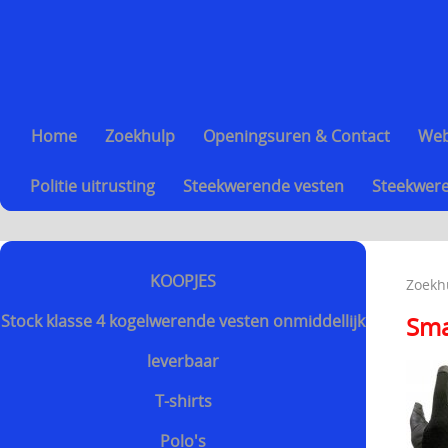
Home
Zoekhulp
Openingsuren & Contact
We
Politie uitrusting
Steekwerende vesten
Steekwere
KOOPJES
Zoekh
Stock klasse 4 kogelwerende vesten onmiddellijk
Sma
leverbaar
T-shirts
Polo's