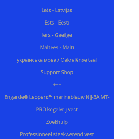
Lets - Latvijas
Ests - Eesti
Iers - Gaeilge
Maltees - Malti
українська мова / Oekraiënse taal
Support Shop
+++
Engarde® Leopard™ marineblauw NIJ-3A MT-
PRO kogelvrij vest
Zoekhulp
Professioneel steekwerend vest