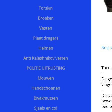
Torskin
Broeken
Vesten
Plaat dragers
Snij-
Helmen
Anti Kalashnikov vesten
Turtl
POLITIE UITRUSTING
-
Mouwen
De ge
vinge
Handschoenen
-
De Du
Bivakmutsen
bewee
bedie
Sjaals en col
-