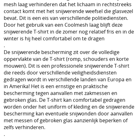
Kroatisch - Hrvatski
mesh laag verhinderen dat het lichaam in rechtstreeks
contact komt met het snijwerende weefsel die glasvezel
Lets - Latvijas
bevat. Dit is een eis van verschillende politiediensten.
Door het gebruik van een Coolmesh laag blijft deze
Ests - Eesti
snijwerende T-shirt in de zomer nog relatief fris en in de
Iers - Gaeilge
winter is hij heel comfortabel om te dragen
.
Maltees - Malti
De snijwerende bescherming zit over de volledige
oppervlakte van de T-shirt (romp, schouders en korte
українська мова / Oekraiënse taal
mouwen). Dit is een professionele snijwerende T-shirt
die reeds door verschillende veiligheidsdiensten
Support Shop
gedragen wordt in verschillende landen van Europa en
in Amerika! Het is een ernstige en praktische
+++
bescherming tegen aanvallen met zakmessen en
gebroken glas. De T-shirt kan comfortabel gedragen
Engarde® Leopard™ marineblauw NIJ-3A MT-PRO
worden onder het uniform of kleding en de snijwerende
kogelvrij vest
bescherming kan eventuele snijwonden door aanvallen
met messen of gebroken glas aanzienlijk beperken of
Zoekhulp
zelfs verhinderen.
.
Professioneel steekwerend vest bewakingsagenten