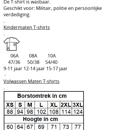
De T-shirt is wasbaar.
Geschikt voor: Militair, politie en persoonlijke
Discrete steekvest dagelijks gebruik
verdediging.
.
Bescherming tegen kogels van geweren
Kindermaten T-shirts
.
06A 08A 10A
47/36 50/38 54/40
9-11 jaar 12-14 jaar 15-17 jaar
-
Volwassen Maten T-shirts
.