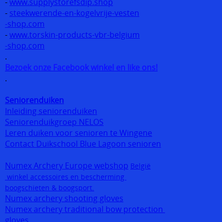
-
www.supplystorefsdip.shop
-
steekwerende-en-kogelvrije-vesten
-shop.com
-
www.torskin-products-vbr-belgium
-shop.com
.
Bezoek onze Facebook winkel en like ons!
.
Seniorenduiken
Inleiding seniorenduiken
Seniorenduikgroep NELOS
Leren duiken voor senioren te Wingene
Contact Duikschool Blue Lagoon senioren
Numex Archery Europe webshop
België
winkel accessoires en bescherming
boogschieten & boogsport.
Numex archery shooting gloves
Numex archery traditional bow protection
gloves