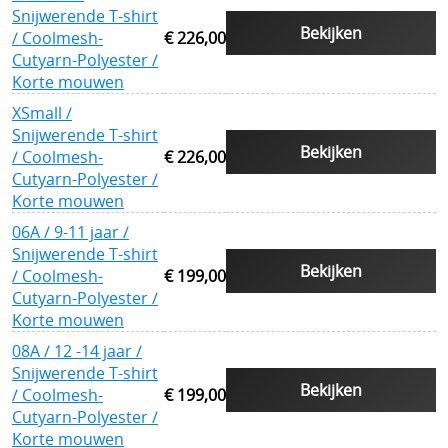
Snijwerende T-shirt
Website vbrbelgium Octrooi Technologie
Bekijken
/ Coolmesh-
€ 226,00
==================
Cutyarn-Polyester /
Korte mouwen
Terreurdreiging 2024 Wagner terreuraanslag op
XSmall /
Snijwerende T-shirt
NATO landen
Bekijken
/ Coolmesh-
€ 226,00
Terreurdreiging 2020
Cutyarn-Polyester /
Korte mouwen
Zelfverdediging tegen mesaanvallen
06A / 9-11 jaar /
Snijwerende T-shirt
Terreurdreiging Nieuwjaar 2018-2019
Bekijken
/ Coolmesh-
€ 199,00
Cutyarn-Polyester /
Snijwerende kledij doorsnijden door hulpdiensten
Korte mouwen
Beschermende kledij voor hulpdiensten
08A / 12 -14 jaar /
Snijwerende T-shirt
kogelvrije vesten te koop belgie
Bekijken
/ Coolmesh-
€ 199,00
Cutyarn-Polyester /
Kogelvrij - kogelwerend vest tegen TT 33 Tokarev
Korte mouwen