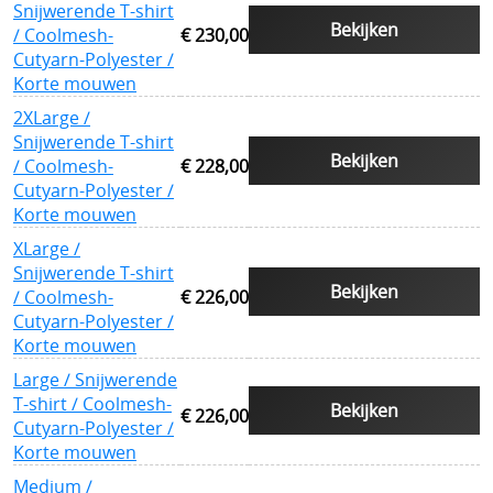
Snijwerende T-shirt
Bescherming tegen slangen
Bekijken
/ Coolmesh-
€ 230,00
Cutyarn-Polyester /
Voetbalsupporters
Korte mouwen
Buitenhoezen kogelwerende vesten
2XLarge /
Snijwerende T-shirt
Bekijken
Beschermende pakketten voor in kogel en
/ Coolmesh-
€ 228,00
Cutyarn-Polyester /
steekwerend vest
Korte mouwen
XLarge /
Allerlei
Snijwerende T-shirt
Bekijken
Geschenkideeën
/ Coolmesh-
€ 226,00
Cutyarn-Polyester /
Veelgestelde vragen - FAQ - Vragen en antwoorden
Korte mouwen
Large / Snijwerende
Q&A
T-shirt / Coolmesh-
Bekijken
€ 226,00
MERKEN
Cutyarn-Polyester /
Korte mouwen
==================
Medium /