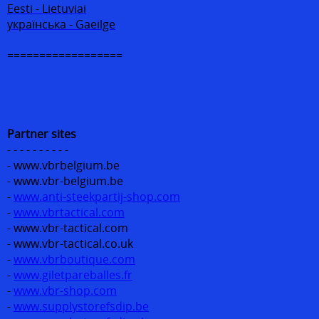
Eesti - Lietuviai
українська - Gaeilge
==================
Partner sites
- - - - - - - - - -
- www.vbrbelgium.be
- www.vbr-belgium.be
-
www.anti-steekpartij-shop.com
-
www.vbrtactical.com
- www.vbr-tactical.com
- www.vbr-tactical.co.uk
-
www.vbrboutique.com
-
www.giletpareballes.fr
-
www.vbr-shop.com
-
www.supplystorefsdip.be