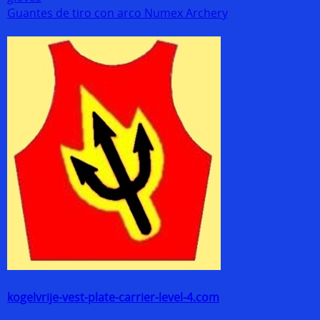
Guantes de tiro con arco Numex Archery
kogelvrije-vest-plate-carrier-level-4.com