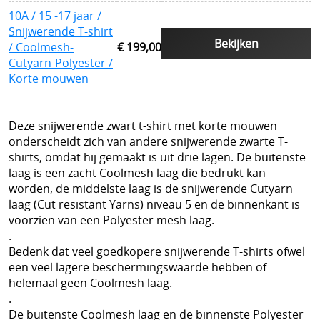
Snijwerende en kogelwerende T-shirt carriers
10A / 15 -17 jaar /
Snijwerende T-shirt
Steekpartij forum update
Bekijken
/ Coolmesh-
€ 199,00
Cutyarn-Polyester /
Info kogelwerende vesten voor politieagenten
Korte mouwen
Beschermende kledij tegen terreuraanslagen
Overleven in Oekraïne voor Benelux burgers
Deze snijwerende zwart t-shirt met korte mouwen
onderscheidt zich van andere snijwerende zwarte T-
Kogelwerende vesten Ukraine / Oekraïne
shirts, omdat hij gemaakt is uit drie lagen. De buitenste
laag is een zacht Coolmesh laag die bedrukt kan
===================
worden, de middelste laag is de snijwerende Cutyarn
laag (Cut resistant Yarns) niveau 5 en de binnenkant is
Hongaars - Magyar
voorzien van een Polyester mesh laag.
.
Slovaaks - Slovenský
Bedenk dat veel goedkopere snijwerende T-shirts ofwel
Tsjechisch - český
een veel lagere beschermingswaarde hebben of
helemaal geen Coolmesh laag.
Sloveens - Slovenski
.
De buitenste Coolmesh laag en de binnenste Polyester